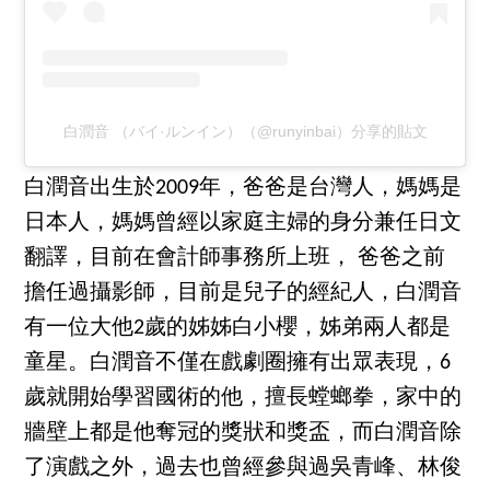
白潤音 （バイ·ルンイン）（@runyinbai）分享的貼文
白潤音出生於2009年，爸爸是台灣人，媽媽是
日本人，媽媽曾經以家庭主婦的身分兼任日文
翻譯，目前在會計師事務所上班， 爸爸之前
擔任過攝影師，目前是兒子的經紀人，白潤音
有一位大他2歲的姊姊白小櫻，姊弟兩人都是
童星。白潤音不僅在戲劇圈擁有出眾表現，6
歲就開始學習國術的他，擅長螳螂拳，家中的
牆壁上都是他奪冠的獎狀和獎盃，而白潤音除
了演戲之外，過去也曾經參與過吳青峰、林俊