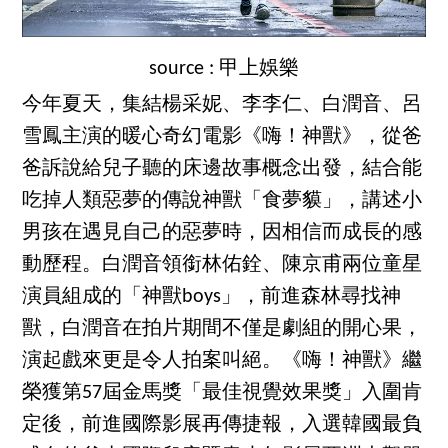
source : 甲上娛樂
今年夏天，集結楊采妮、李李仁、白潤音、呂
雪鳳主演的暖心奇幻電影《嗨！神獸》，從爸
爸訴說給兒子聽的床邊故事概念出發，結合能
吃掉人類惡夢的傳說神獸「食夢貘」，講述小
男孩在遇見自己的惡夢時，因相信而成長的感
動歷程。白潤音領銜林佑銓、陳京甫兩位童星
演員組成的「神獸boys」，前進森林尋找神
獸，白潤音在拍片期間不僅是劇組的開心果，
演起戲來更是令人拍案叫絕。《嗨！神獸》繼
榮獲第57屆金馬獎「最佳視覺效果獎」入圍肯
定後，前進國際影展再傳捷報，入選韓國最負