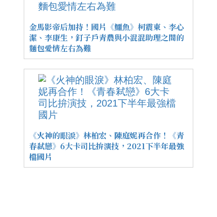
金馬影帝后加持！國片《鱷魚》柯震東、李心
潔、李康生，釘子戶青農與小混混助理之間的
麵包愛情左右為難
《火神的眼淚》林柏宏、陳庭妮再合作！《青
春弒戀》6大卡司比拚演技，2021下半年最強
檔國片