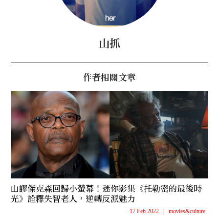
山抓
作者相關文章
山謬傑克森回歸小螢幕！迷你影集《托勒密的最後時
光》詮釋失智老人，逆轉反派魅力
17 Feb 2022
|
movies&culture