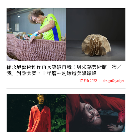
徐永旭藝術創作再次突破自我！與朱銘美術館「物／
我」對話共舞，十年磨ㄧ劍締造美學巔峰
17 Feb 2022
|
design&gadget