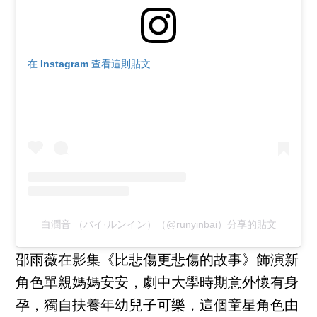
在 Instagram 查看這則貼文
白潤音 （バイ·ルンイン）（@runyinbai）分享的貼文
邵雨薇在影集《比悲傷更悲傷的故事》飾演新
角色單親媽媽安安，劇中大學時期意外懷有身
孕，獨自扶養年幼兒子可樂，這個童星角色由