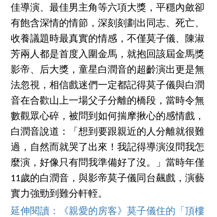
佳導演、最佳男主角等六項大獎，平穩內斂卻
有飽含深情的情節，深刻刻劃出同志、死亡、
收養議題時最真實的情感，不僅莫子儀、陳淑
芳兩人都是首度入圍金馬，就抱回該屆金馬獎
影帝、后大獎，童星白潤音的超齡演出更是無
法忽視，相信戲迷們一定都記得莫子儀與白潤
音在合歡山上一場父子分離的橋段，當時令無
數觀眾心碎，被問到如何揣摩揪心的感情戲，
白潤音說道：「想到要跟親近的人分離就很難
過，自然而就哭了出來！我記得導演沒問我怎
麼演，好像只有問我準備好了沒。」當時年僅
11歲的白潤音，與影帝莫子儀同台飆戲，演藝
實力強勁到難分軒輊。
延伸閱讀：《親愛的房客》莫子儀住的「頂樓