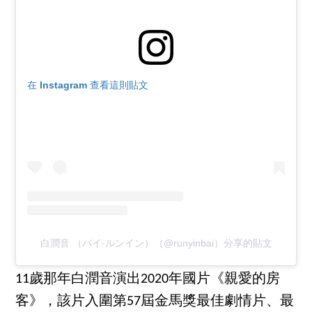
在 Instagram 查看這則貼文
白潤音 （バイ·ルンイン）（@runyinbai）分享的貼文
11歲那年白潤音演出2020年國片《親愛的房
客》，該片入圍第57屆金馬獎最佳劇情片、最