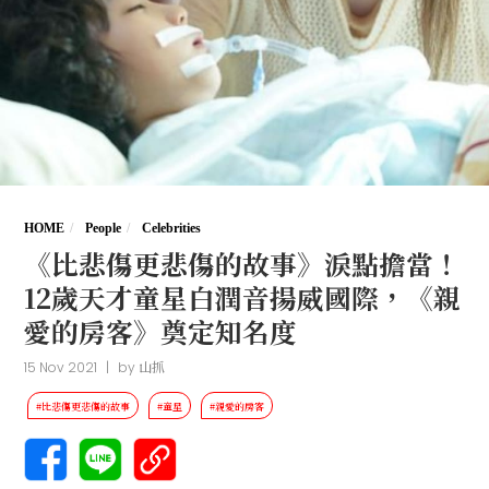
HOME
People
Celebrities
《比悲傷更悲傷的故事》淚點擔當！
12歲天才童星白潤音揚威國際，《親
愛的房客》奠定知名度
15 Nov 2021
|
by
山抓
#比悲傷更悲傷的故事
#童星
#親愛的房客