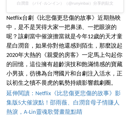
白潤音 （バイ·ルンイン）（@runyinbai）分享的貼文
Netflix台劇《比悲傷更悲傷的故事》近期熱映
中，是不是哭得大家一把鼻涕、一把眼淚的
呢？該劇當中催淚擔當就是今年12歲的天才童
星白潤音，如果你對他還感到陌生，那麼說起
2020年大熱的《親愛的房客》一定馬上勾起你
的回憶，這位擁有超齡演技和飽滿情感的寶藏
小男孩，彷彿為台灣國片和台劇注入活水，正
以初生之犢不畏虎的氣勢持續影響戲劇圈。
延伸閱讀：Netflix《比悲傷更悲傷的故事》影
集版5大催淚點！邵雨薇、白潤音母子情賺人
熱淚，A-Lin靈魂歌聲畫龍點睛