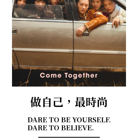
做自己，最時尚
DARE TO BE YOURSELF.
DARE TO BELIEVE.