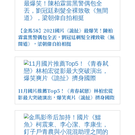
【金馬58】2021國片《詭扯》最爆笑！陳柏
霖當黑警偶包全丟，劉冠廷剃髮全裸致敬《無
間道》，梁朝偉自拍相挺
11月國片推薦Top5！《青春弒戀》林柏宏從
影最大突破演出，爆笑爽片《詭扯》擠身國際