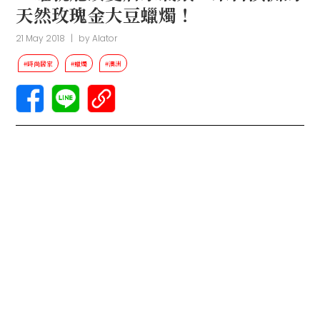
天然玫瑰金大豆蠟燭！
21 May 2018
|
by
Alator
#時尚居家
#蠟燭
#澳洲