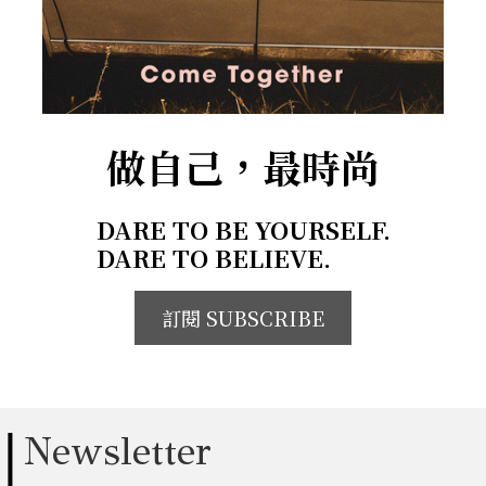
做自己，最時尚
DARE TO BE YOURSELF.
DARE TO BELIEVE.
訂閱 SUBSCRIBE
Newsletter