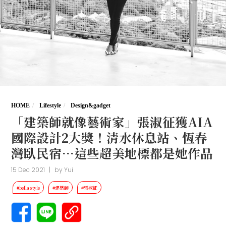
HOME
Lifestyle
Design&gadget
「建築師就像藝術家」張淑征獲AIA
國際設計2大獎！清水休息站、恆春
灣臥民宿…這些超美地標都是她作品
15 Dec 2021
|
by
Yui
#bella style
#建築師
#張淑征