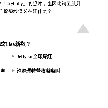
Crybaby」的照片，也因此銷量飆升！
哪位？療癒經濟又在紅什麼？
成Lisa新歡？
Jellycat全球爆紅
洶洶
泡泡瑪特營收嚇嚇叫