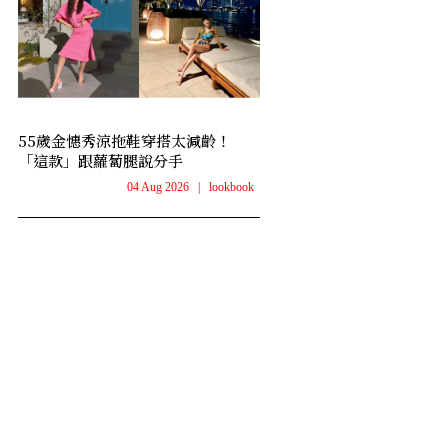
55歲金憓秀涼拖鞋穿搭太減齡！
「這款」跟蘿蔔腿說分手
04 Aug 2026
|
lookbook