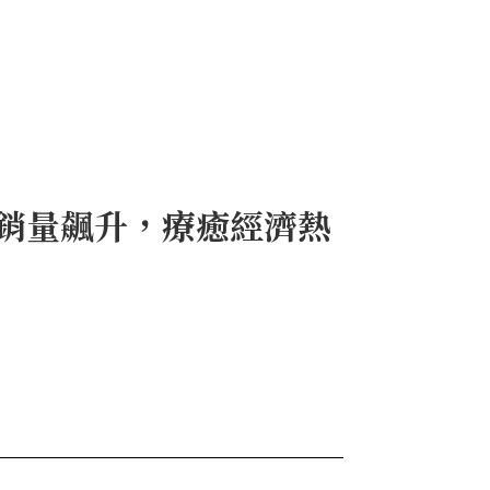
y」銷量飆升，療癒經濟熱