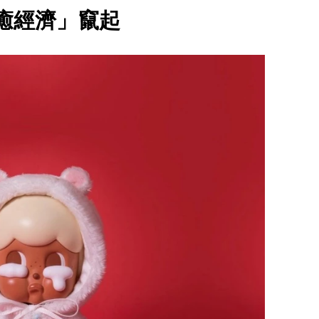
癒經濟」竄起