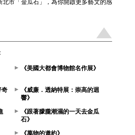
新北市「金瓜石」，為你開啟更多藝文的感
：
：
《美國大都會博物館名作展》
好奇
《威廉．透納特展：崇高的迴
響》
進
《跟著朦朧潮濕的一天去金瓜
石》
《萬物的邀約》