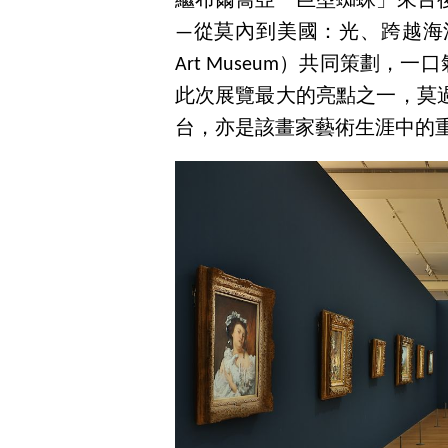
繼布爾喬亞「巨型蜘蛛」來台
—從莫內到美國：光、跨越海洋》
Art Museum）共同策劃，一
此次展覽最大的亮點之一，莫
台，亦是該畫家藝術生涯中的