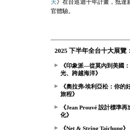
天
》在台巡迴十年計畫，抵達
官體驗。
2025 下半年全台十大展覽
《印象派—從莫內到美國
光、跨越海洋》
《奧拉弗‧埃利亞松：你的
旅程》
《Jean Prouvé 設計標準再
化》
《Net & String Taichung》