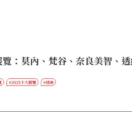
大展覽：莫內、梵谷、奈良美智、
覽
#2025十大展覽
#透納