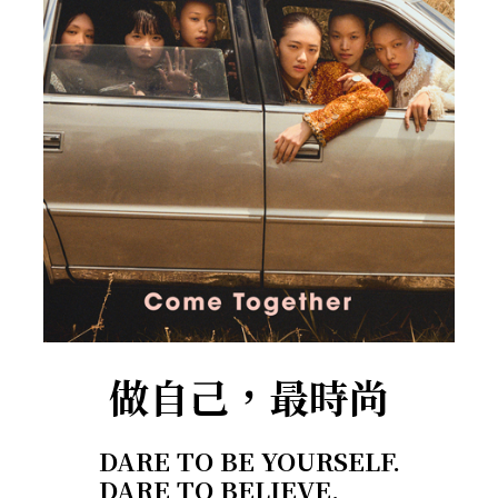
做自己，最時尚
DARE TO BE YOURSELF.
DARE TO BELIEVE.