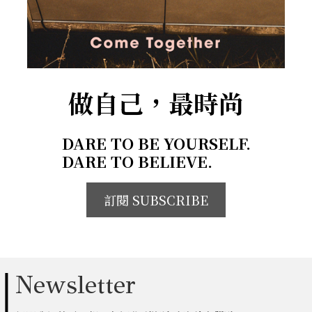
做自己，最時尚
DARE TO BE YOURSELF.
DARE TO BELIEVE.
訂閱 SUBSCRIBE
Newsletter