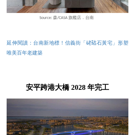
Source: 森/CASA 旗艦店．台南
延伸閱讀：台南新地標！信義街「硓𥑮石黃宅」形塑
唯美百年老建築
安平跨港大橋 2028 年完工