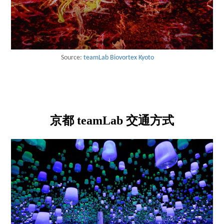
Source:
teamLab Biovortex Kyoto
京都 teamLab 交通方式