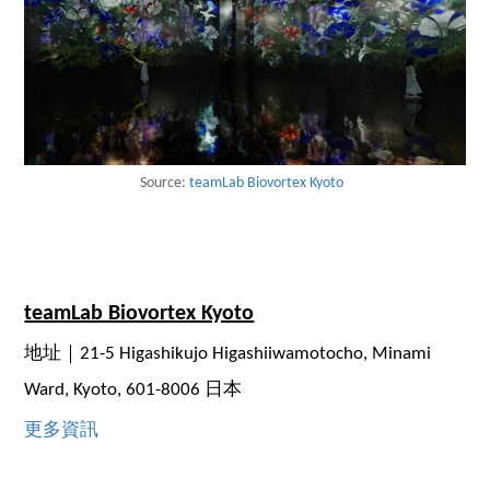
Source:
teamLab Biovortex Kyoto
teamLab Biovortex Kyoto
地址｜21-5 Higashikujo Higashiiwamotocho, Minami
Ward, Kyoto, 601-8006 日本
更多資訊