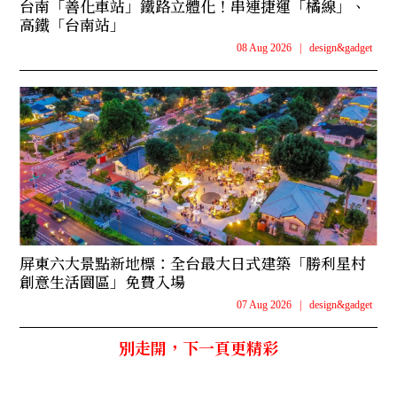
台南「善化車站」鐵路立體化！串連捷運「橘線」、
高鐵「台南站」
08 Aug 2026
|
design&gadget
屏東六大景點新地標：全台最大日式建築「勝利星村
創意生活園區」免費入場
07 Aug 2026
|
design&gadget
別走開，下一頁更精彩