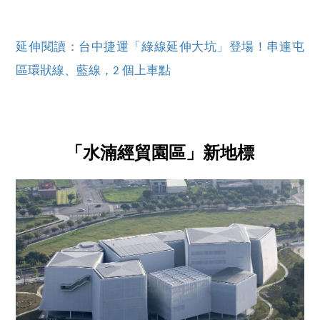
延伸閱讀：台中捷運「綠線延伸大坑」登場！串連屯
區環狀線、藍線，2 個上車點
「水湳經貿園區」新地標