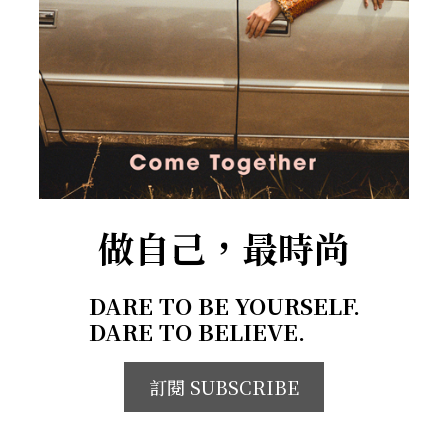
做自己，最時尚
DARE TO BE YOURSELF.
DARE TO BELIEVE.
訂閱 SUBSCRIBE