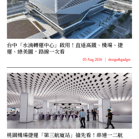
台中「水湳轉運中心」啟用！直達高鐵、機場、捷
運、綠美圖，路線一次看
05 Aug 2026
|
design&gadget
桃園機場捷運「第三航廈站」搶先看！串連一二航