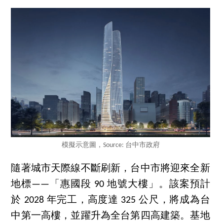
模擬示意圖，Source: 台中市政府
隨著城市天際線不斷刷新，台中市將迎來全新
地標——「惠國段 90 地號大樓」。該案預計
於 2028 年完工，高度達 325 公尺，將成為台
中第一高樓，並躍升為全台第四高建築。基地