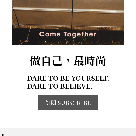
做自己，最時尚
DARE TO BE YOURSELF.
DARE TO BELIEVE.
訂閱 SUBSCRIBE