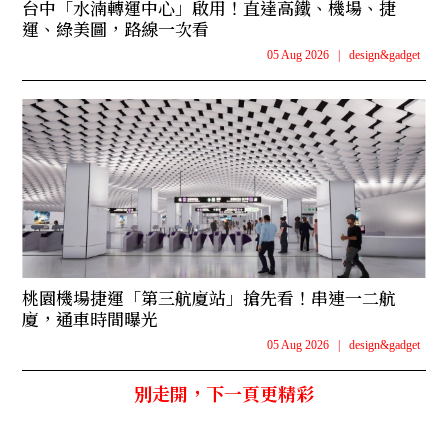
台中「水湳轉運中心」啟用！直達高鐵、機場、捷
運、綠美圖，路線一次看
05 Aug 2026
|
design&gadget
桃園機場捷運「第三航廈站」搶先看！串連一二航
廈，通車時間曝光
05 Aug 2026
|
design&gadget
別走開，下一頁更精彩