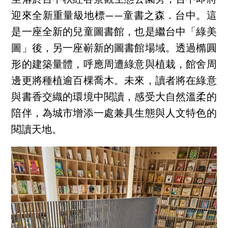
坐落於台中秋紅谷景觀生態公園旁，台中即將
迎來全新重量級地標——童書之森．台中。這
是一座全新的兒童圖書館，也是繼台中「綠美
圖」後，另一座嶄新的圖書館場域。透過橢圓
形的建築量體，呼應周遭綠意與植栽，館舍周
邊更將種植逾百棵喬木。未來，讀者將在綠意
與書香交織的環境中閱讀，感受大自然溫柔的
陪伴，為城市增添一處兼具生態與人文特色的
閱讀天地。