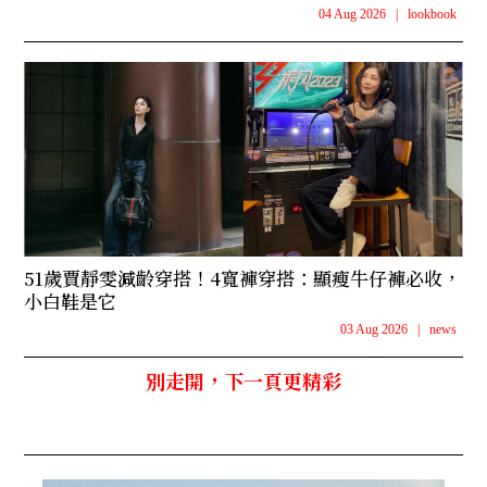
04 Aug 2026
|
lookbook
51歲賈靜雯減齡穿搭！4寬褲穿搭：顯瘦牛仔褲必收，
小白鞋是它
03 Aug 2026
|
news
別走開，下一頁更精彩