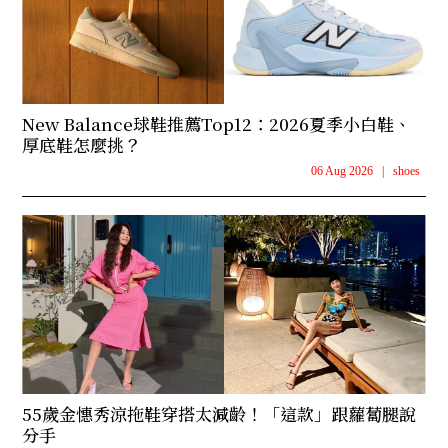
New Balance球鞋推薦Top12：2026夏季小白鞋、
厚底鞋怎麼挑？
06 Aug 2026
|
shoes
55歲金憓秀涼拖鞋穿搭太減齡！「這款」跟蘿蔔腿說
分手