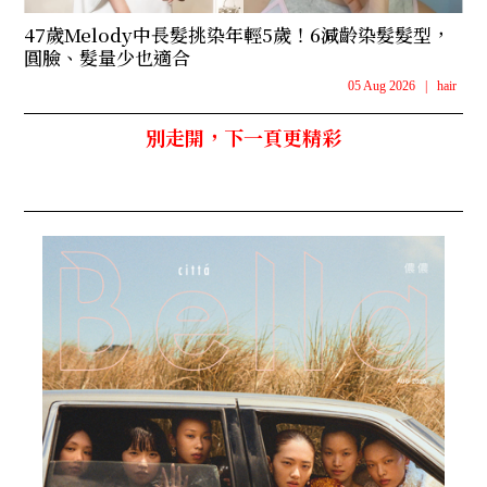
47歲Melody中長髮挑染年輕5歲！6減齡染髮髮型，
圓臉、髮量少也適合
05 Aug 2026
|
hair
別走開，下一頁更精彩