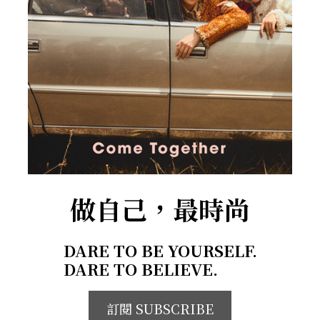
做自己，最時尚
DARE TO BE YOURSELF.
DARE TO BELIEVE.
訂閱 SUBSCRIBE