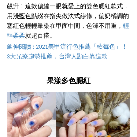
飆升！這款儂編一眼就愛上的雙色腮紅款式，
用淺藍色點綴在指尖做法式線條，偏奶橘調的
塞紅色輕輕暈染在甲面中間，色澤不用重，
輕
輕柔柔
就超百搭。
延伸閱讀 : 2021美甲流行色推薦「藍莓色」！
3大光療趨勢推薦，台灣人顯白靠這款
果漾多色腮紅