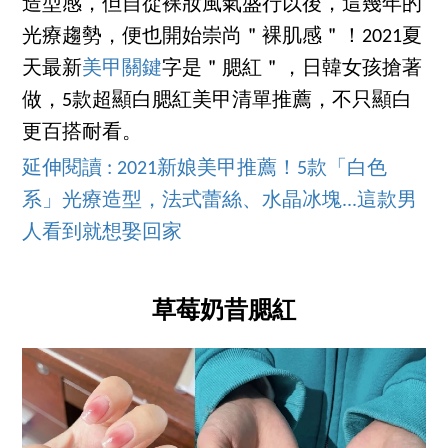
造型感，但自從裸妝風氣盛行以後，這幾年的
光療趨勢，便也開始崇尚＂裸肌感＂！2021夏
天最新
美甲關鍵
字是＂腮紅＂，日韓女孩搶著
做，5款超顯白腮紅美甲清單推薦，不只顯白
更百搭耐看。
延伸閱讀 : 2021新娘美甲推薦！5款「白色
系」光療造型，法式蕾絲、水晶冰塊...這款男
人看到就想娶回家
草莓奶昔腮紅