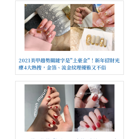
2021美甲趨勢關鍵字是"土豪金"！新年招財光
療4大熱搜，金箔、流金紋理優雅又不俗