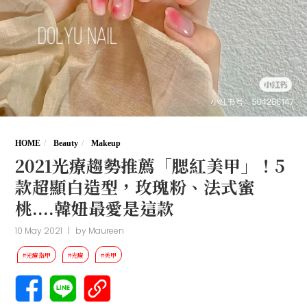
HOME
Beauty
Makeup
2021光療趨勢推薦「腮紅美甲」！5
款超顯白造型，玫瑰粉、法式蜜
桃....韓妞最愛是這款
10 May 2021
|
by
Maureen
#光療指甲
#光療
#美甲