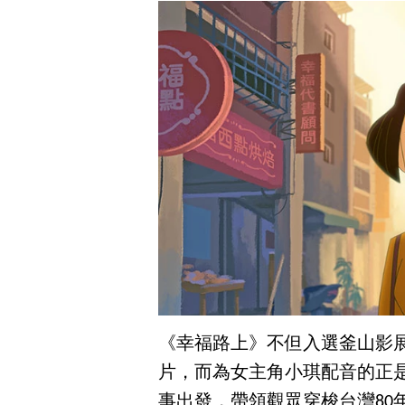
《幸福路上》不但入選釜山影
片，而為女主角小琪配音的正
事出發，帶領觀眾穿梭台灣80