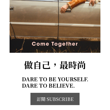
做自己，最時尚
DARE TO BE YOURSELF.
DARE TO BELIEVE.
訂閱 SUBSCRIBE