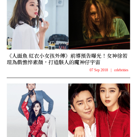
《人面魚 紅衣小女孩外傳》前導預告曝光！女神徐若
瑄為戲憔悴素顏，打造駭人的魔神仔宇宙
07 Sep 2018
|
celebrities