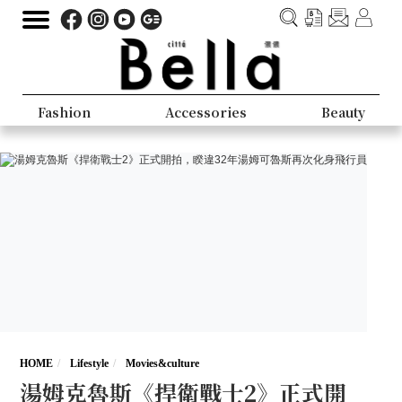
Fashion
Accessories
Beauty
HOME
Lifestyle
Movies&culture
湯姆克魯斯《捍衛戰士2》正式開