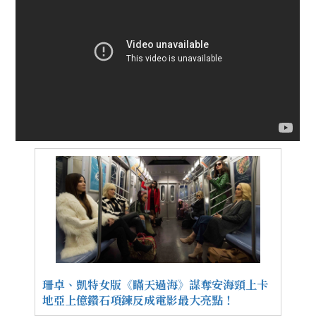
珊卓、凱特女版《瞞天過海》謀奪安海頸上卡
地亞上億鑽石項鍊反成電影最大亮點！