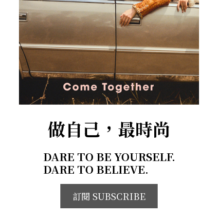
做自己，最時尚
DARE TO BE YOURSELF.
DARE TO BELIEVE.
訂閱 SUBSCRIBE