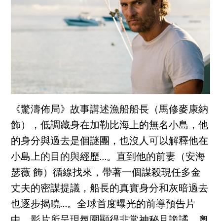
《驚濤佈局》故事講述漁船船長（馬修麥康納
飾），低調藏身在加勒比海上的無名小島，他
的身分與過去是個謎團，也沒人可以解釋他在
小島上的目的與經歷…。直到他的前妻（安海
瑟薇 飾）循線找來，帶著一個謀殺現任多金
丈夫的密謀提議，船長的真實身分和灰暗過去
也逐步揭曉…。全球首度曝光的前導預告片
中，影片所呈現氛圍顯得非常神秘且詭譎，奧