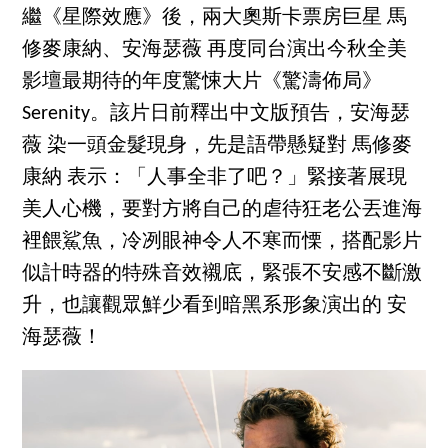
繼《星際效應》後，兩大奧斯卡票房巨星 馬
修麥康納、安海瑟薇 再度同台演出今秋全美
影壇最期待的年度驚悚大片《驚濤佈局》
Serenity。該片日前釋出中文版預告，安海瑟
薇 染一頭金髮現身，先是語帶懸疑對 馬修麥
康納 表示：「人事全非了吧？」緊接著展現
美人心機，要對方將自己的虐待狂老公丟進海
裡餵鯊魚，冷冽眼神令人不寒而慄，搭配影片
似計時器的特殊音效襯底，緊張不安感不斷激
升，也讓觀眾鮮少看到暗黑系形象演出的 安
海瑟薇！