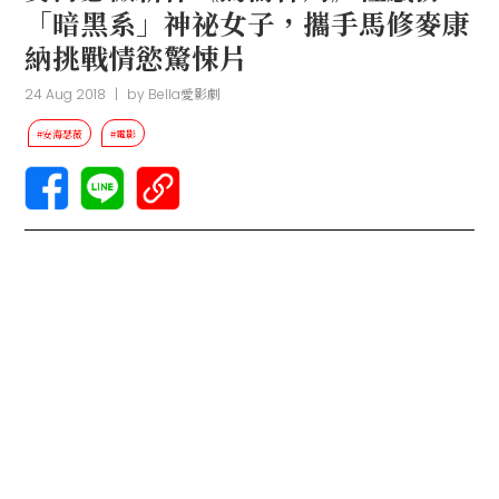
「暗黑系」神祕女子，攜手馬修麥康
納挑戰情慾驚悚片
24 Aug 2018
|
by
Bella愛影劇
#安海瑟薇
#電影