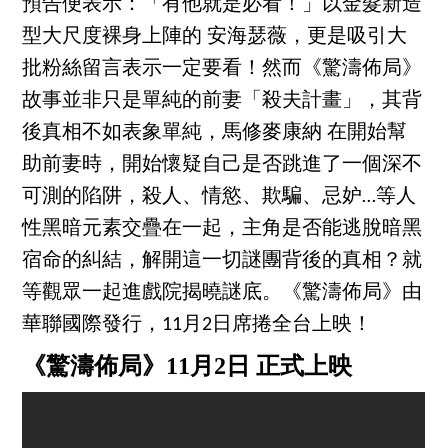
預告便表示：「有他就是必看！」以金髮新造
型大尺度裸身上陣的 安海瑟薇，更是吸引大
批粉絲留言表示一定要看！然而《驚濤佈局》
故事並非只是單純的前妻「殺夫計畫」，其背
後真相不如表象單純，馬修麥康納 在開始幫
助前妻時，開始懷疑自己是否跳進了一個深不
可測的陷阱，殺人、情慾、欺騙、忌妒…等人
性黑暗元素交疊在一起，主角是否能逃脫暗黑
宿命的糾結，解開這一切謎團背後的真相？就
等觀眾一起進戲院揭曉謎底。《驚濤佈局》由
華聯國際發行，11月2日席捲全台上映！
《驚濤佈局》11月2日 正式上映