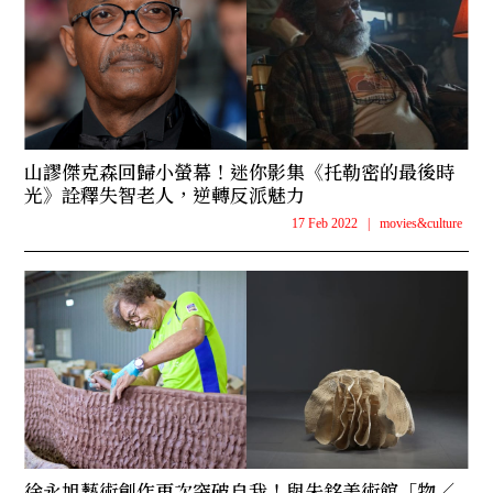
山謬傑克森回歸小螢幕！迷你影集《托勒密的最後時
光》詮釋失智老人，逆轉反派魅力
17 Feb 2022
|
movies&culture
徐永旭藝術創作再次突破自我！與朱銘美術館「物／