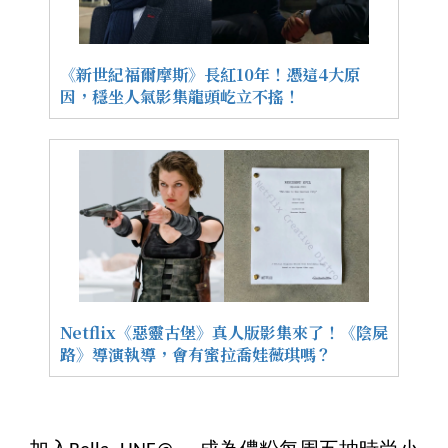
《新世紀福爾摩斯》長紅10年！憑這4大原
因，穩坐人氣影集龍頭屹立不搖！
Netflix《惡靈古堡》真人版影集來了！《陰屍
路》導演執導，會有蜜拉喬娃薇琪嗎？