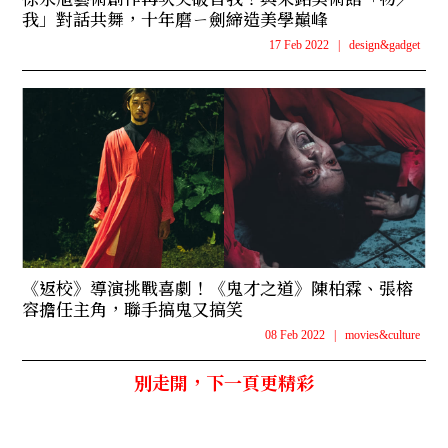
我」對話共舞，十年磨ㄧ劍締造美學巔峰
17 Feb 2022
|
design&gadget
《返校》導演挑戰喜劇！《鬼才之道》陳柏霖、張榕
容擔任主角，聯手搞鬼又搞笑
08 Feb 2022
|
movies&culture
別走開，下一頁更精彩