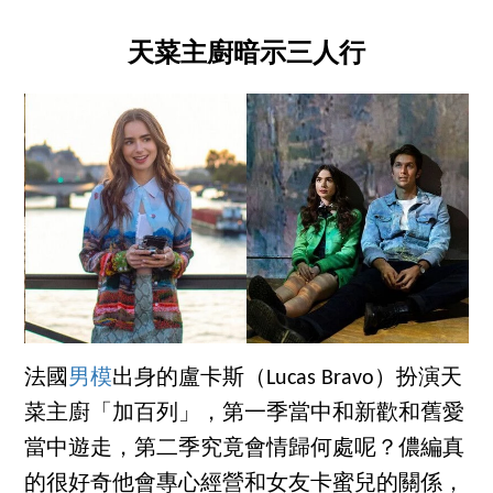
天菜主廚暗示三人行
法國
男模
出身的盧卡斯（Lucas Bravo）扮演天
菜主廚「加百列」，第一季當中和新歡和舊愛
當中遊走，第二季究竟會情歸何處呢？儂編真
的很好奇他會專心經營和女友卡蜜兒的關係，