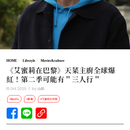
HOME
Lifestyle
Movies&culture
《艾蜜莉在巴黎》天菜主廚全球爆
紅！第二季可能有＂三人行＂
15 Oct 2020
|
by
山抓
#Netflix
#影集
#艾蜜莉在巴黎