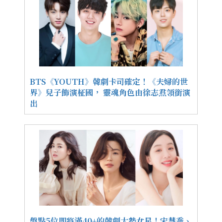
BTS《YOUTH》韓劇卡司確定！《夫婦的世
界》兒子飾演柾國， 靈魂角色由徐志焄領銜演
出
盤點5位即將滿40+的韓劇大勢女星！宋慧喬、