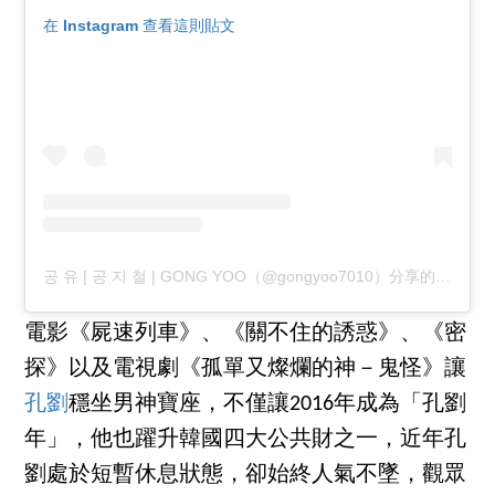
在 Instagram 查看這則貼文
공 유 | 공 지 철 | GONG YOO（@gongyoo7010）分享的貼文
於
電影《屍速列車》、《關不住的誘惑》、《密
探》以及電視劇《孤單又燦爛的神－鬼怪》讓
孔劉
穩坐男神寶座，不僅讓2016年成為「孔劉
年」，他也躍升韓國四大公共財之一，近年孔
劉處於短暫休息狀態，卻始終人氣不墜，觀眾