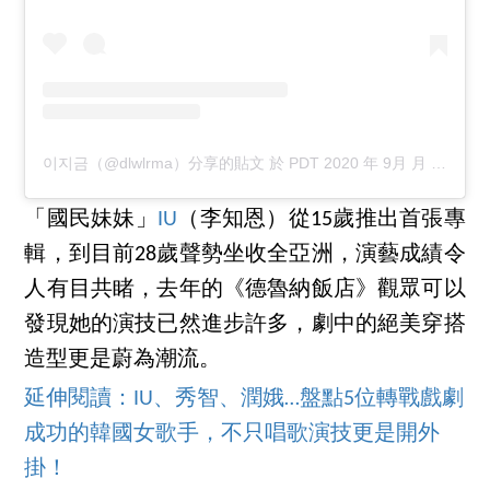
이지금（@dlwlrma）分享的貼文
於
PDT 2020 年 9月 月 18 日 下午 10:15
「國民妹妹」
IU
（李知恩）從15歲推出首張專
輯，到目前28歲聲勢坐收全亞洲，演藝成績令
人有目共睹，去年的《德魯納飯店》觀眾可以
發現她的演技已然進步許多，劇中的絕美穿搭
造型更是蔚為潮流。
延伸閱讀：IU、秀智、潤娥…盤點5位轉戰戲劇
成功的韓國女歌手，不只唱歌演技更是開外
掛！