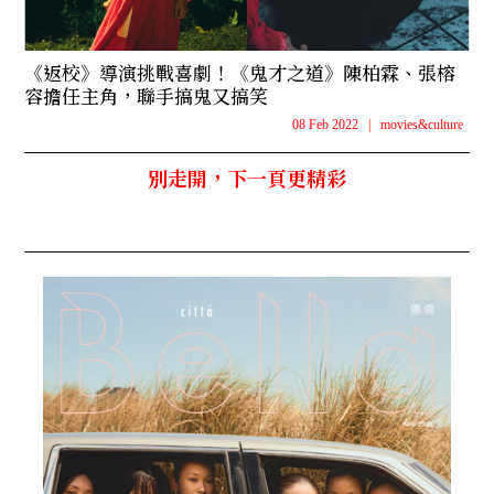
《返校》導演挑戰喜劇！《鬼才之道》陳柏霖、張榕
容擔任主角，聯手搞鬼又搞笑
08 Feb 2022
|
movies&culture
別走開，下一頁更精彩