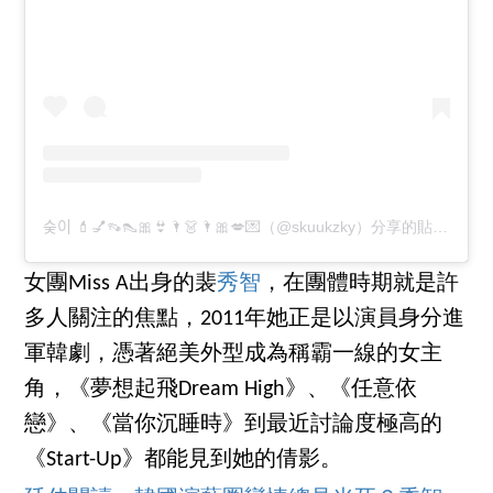
숮이 💄💅👡👠🎀👙🌂👗🌂🎀💋💌（@skuukzky）分享的貼文
於
PD
女團Miss A出身的裴
秀智
，在團體時期就是許
多人關注的焦點，2011年她正是以演員身分進
軍韓劇，憑著絕美外型成為稱霸一線的女主
角，《夢想起飛Dream High》、《任意依
戀》、《當你沉睡時》到最近討論度極高的
《Start-Up》都能見到她的倩影。