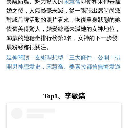
美貌防腐、魅力驚人的
宋慧喬
即使和宋仲基離
婚之後，人氣絲毫未減，從一張張出席時尚派
對或品牌活動的照片看來，恢復單身狀態的她
依舊美得驚人，婚變絲毫未減她的女神地位，
38歲的她穩坐排行榜第2名，女神的下一步發
展粉絲都很關注。
延伸閱讀：玄彬理想型「三大條件」公開！扒
開男神戀愛史，宋慧喬、姜素拉都曾無悔愛過
Top1、李敏鎬