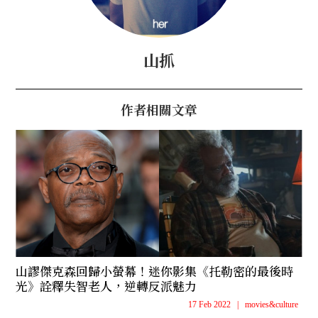
山抓
作者相關文章
山謬傑克森回歸小螢幕！迷你影集《托勒密的最後時
光》詮釋失智老人，逆轉反派魅力
17 Feb 2022
|
movies&culture