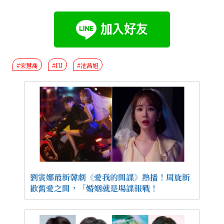
#宋慧喬
#IU
#池昌旭
劉寅娜最新韓劇《愛我的間諜》熱播！周旋新
歡舊愛之間，「婚姻就是場諜報戰！