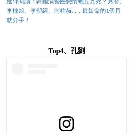
延伸閱讀：韓國演藝圈戀情總見光死？秀智、
李棟旭、李聖經、南柱赫...，最短命的1個月
就分手！
Top4、孔劉