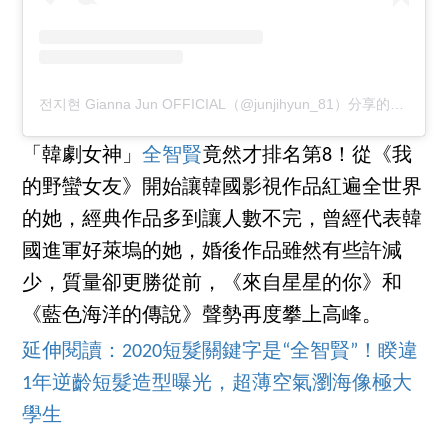
전지현 Gianna Jun OFFICIAL（@junjihyun_81）分享的貼文
於
「韓劇女神」
全智賢
竟然才排名第8！從《我
的野蠻女友》開始讓韓國影視作品紅遍全世界
的她，經典作品多到讓人數不完，曾經代表韓
國進軍好萊塢的她，婚後作品雖然有些許減
少，質量卻更勝從前，《來自星星的你》和
《藍色海洋的傳說》聲勢再度攀上高峰。
延伸閱讀：2020短髮關鍵字是“全智賢”！睽違
1年逆齡短髮造型曝光，超薄空氣瀏海像極大
學生