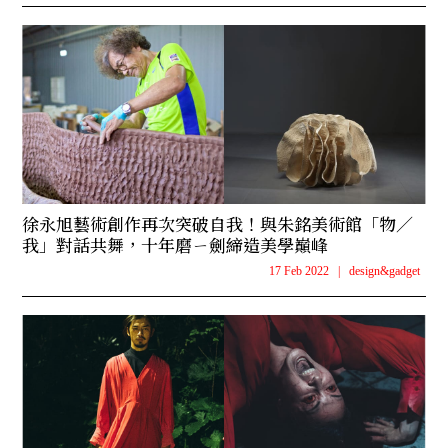
徐永旭藝術創作再次突破自我！與朱銘美術館「物／
我」對話共舞，十年磨ㄧ劍締造美學巔峰
17 Feb 2022
|
design&gadget