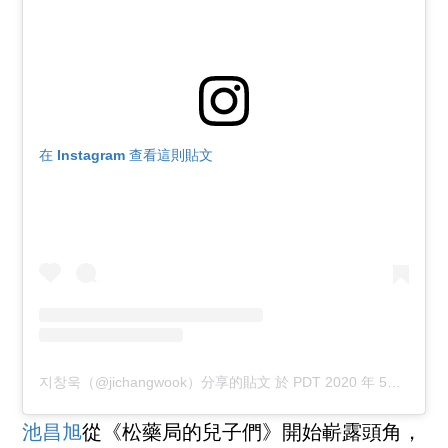
在 Instagram 查看這則貼文
지창욱（@jichangwook）分享的貼文
於
PDT 2020 年 5月 月 3 日 上午 1:20
池昌旭
從《松藥局的兒子們》開始嶄露頭角，