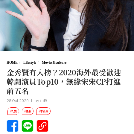
HOME
Lifestyle
Movies&culture
金秀賢有入榜？2020海外最受歡迎
韓劇演員Top10，無緣宋宋CP打進
前五名
28 Oct 2020
|
by
山抓
#孔劉
#韓劇
#李敏鎬