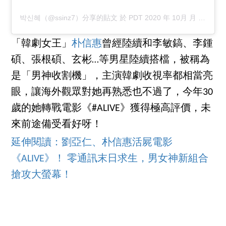
박신혜（@ssinz7）分享的貼文
於
PDT 2020 年 10月 月 12 日 下午 8:29
「韓劇女王」
朴信惠
曾經陸續和李敏鎬、李鍾
碩、張根碩、玄彬…等男星陸續搭檔，被稱為
是「男神收割機」，主演韓劇收視率都相當亮
眼，讓海外觀眾對她再熟悉也不過了，今年30
歲的她轉戰電影《#ALIVE》獲得極高評價，未
來前途備受看好呀！
延伸閱讀：劉亞仁、朴信惠活屍電影
《ALIVE》！ 零通訊末日求生，男女神新組合
搶攻大螢幕！