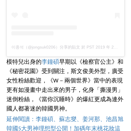
이종석（@jongsuk0206）分享的貼文
於
PST 2019 年 2月 月 1 日 下午 6:22
模特兒出身的
李鐘碩
早期以《檢察官公主》和
《秘密花園》受到關注，斯文俊美外型，廣受
女性粉絲歡迎，《W－兩個世界》當中的表現
更有如漫畫中走出來的男子，化身「撕漫男」
迷倒粉絲，《當你沉睡時》的爆紅更成為連外
國人都著迷的韓國男神。
延伸閱讀：李鐘碩、蘇志燮、姜河那、池昌旭
韓國5大男神理想型公開！加碼年末桃花妝這