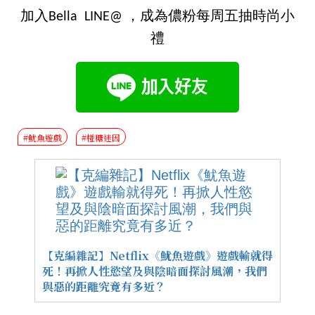
加入Bella LINE@ ，成為儂粉每周五抽時尚小
禮
#魷魚遊戲
#椪糖迷因
【克編雜記】Netflix《魷魚遊戲》遊戲輸就得
死！再掀人性慾望及與陰暗面探討風潮，我們
與惡的距離究竟有多近？