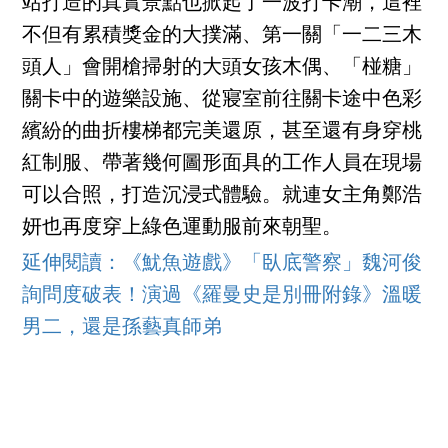
站打造的真實景點也掀起了一波打卡潮，這裡
不但有累積獎金的大撲滿、第一關「一二三木
頭人」會開槍掃射的大頭女孩木偶、「椪糖」
關卡中的遊樂設施、從寢室前往關卡途中色彩
繽紛的曲折樓梯都完美還原，甚至還有身穿桃
紅制服、帶著幾何圖形面具的工作人員在現場
可以合照，打造沉浸式體驗。就連女主角鄭浩
妍也再度穿上綠色運動服前來朝聖。
延伸閱讀：
《魷魚遊戲》「臥底警察」魏河俊
詢問度破表！演過《羅曼史是別冊附錄》溫暖
男二，還是孫藝真師弟