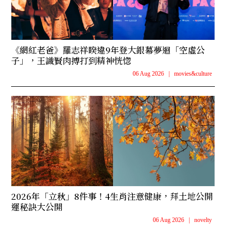
《網紅老爸》羅志祥睽違9年登大銀幕夢迴「空虛公
子」，王識賢肉搏打到精神恍惚
06 Aug 2026
|
movies&culture
2026年「立秋」8件事！4生肖注意健康，拜土地公開
運秘訣大公開
06 Aug 2026
|
novelty