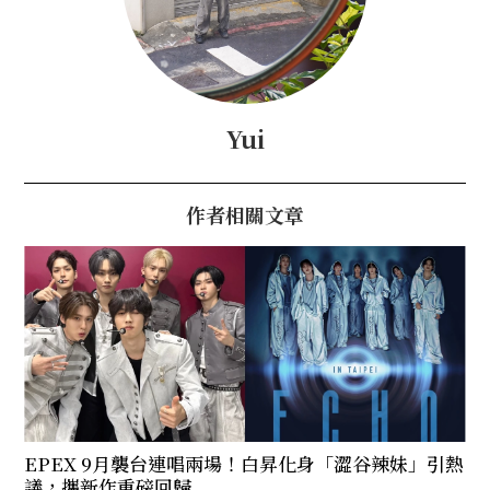
Yui
作者相關文章
EPEX 9月襲台連唱兩場！白昇化身「澀谷辣妹」引熱
議，攜新作重磅回歸