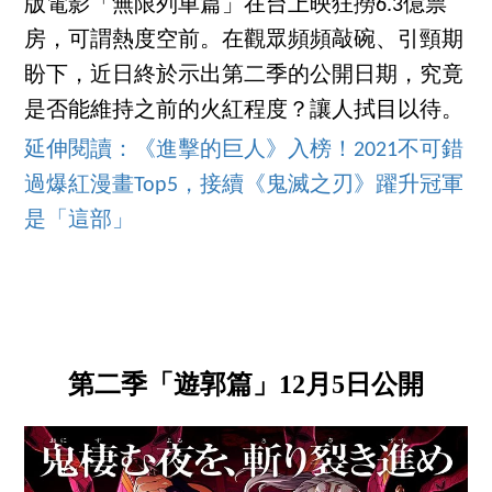
版電影「無限列車篇」在台上映狂撈6.3億票
房，可謂熱度空前。在觀眾頻頻敲碗、引頸期
盼下，近日終於示出第二季的公開日期，究竟
是否能維持之前的火紅程度？讓人拭目以待。
延伸閱讀：《進擊的巨人》入榜！2021不可錯
過爆紅漫畫Top5，接續《鬼滅之刃》躍升冠軍
是「這部」
第二季「遊郭篇」12月5日公開