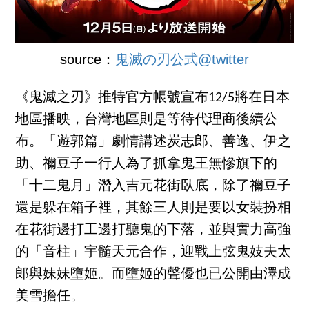
source：
鬼滅の刃公式@twitter
《鬼滅之刃》推特官方帳號宣布12/5將在日本
地區播映，台灣地區則是等待代理商後續公
布。「遊郭篇」劇情講述炭志郎、善逸、伊之
助、禰豆子一行人為了抓拿鬼王無慘旗下的
「十二鬼月」潛入吉元花街臥底，除了禰豆子
還是躲在箱子裡，其餘三人則是要以女裝扮相
在花街邊打工邊打聽鬼的下落，並與實力高強
的「音柱」宇髓天元合作，迎戰上弦鬼妓夫太
郎與妹妹墮姬。而墮姬的聲優也已公開由澤成
美雪擔任。