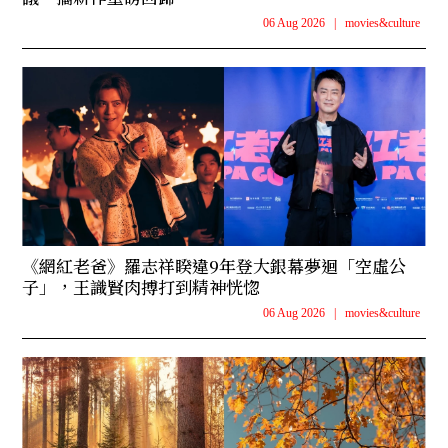
06 Aug 2026
|
movies&culture
《網紅老爸》羅志祥睽違9年登大銀幕夢迴「空虛公
子」，王識賢肉搏打到精神恍惚
06 Aug 2026
|
movies&culture