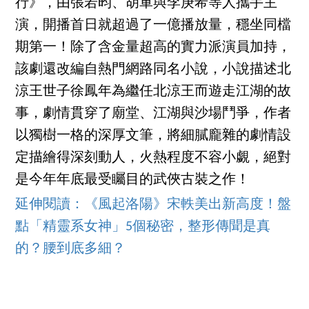
行》，由張若昀、胡軍與李庚希等人攜手主
演，開播首日就超過了一億播放量，穩坐同檔
期第一！除了含金量超高的實力派演員加持，
該劇還改編自熱門網路同名小說，小說描述北
涼王世子徐鳳年為繼任北涼王而遊走江湖的故
事，劇情貫穿了廟堂、江湖與沙場鬥爭，作者
以獨樹一格的深厚文筆，將細膩龐雜的劇情設
定描繪得深刻動人，火熱程度不容小覷，絕對
是今年年底最受矚目的武俠古裝之作！
延伸閱讀：《風起洛陽》宋軼美出新高度！盤
點「精靈系女神」5個秘密，整形傳聞是真
的？腰到底多細？