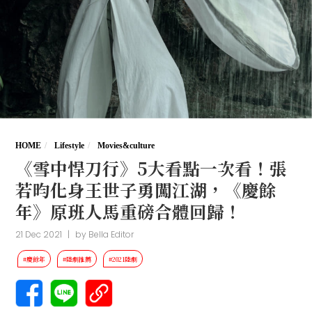
HOME
Lifestyle
Movies&culture
《雪中悍刀行》5大看點一次看！張
若昀化身王世子勇闖江湖，《慶餘
年》原班人馬重磅合體回歸！
21 Dec 2021
|
by
Bella Editor
#慶餘年
#陸劇推薦
#2021陸劇