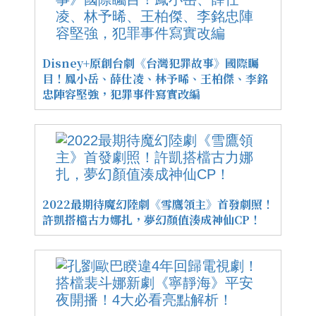
Disney+原創台劇《台灣犯罪故事》國際矚
目！鳳小岳、薛仕凌、林予晞、王柏傑、李銘
忠陣容堅強，犯罪事件寫實改編
2022最期待魔幻陸劇《雪鷹領主》首發劇照！
許凱搭檔古力娜扎，夢幻顏值湊成神仙CP！