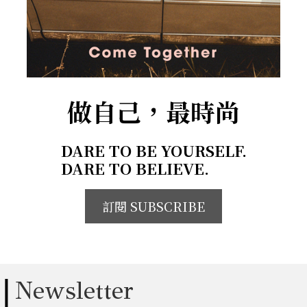
做自己，最時尚
DARE TO BE YOURSELF.
DARE TO BELIEVE.
訂閱 SUBSCRIBE
Newsletter