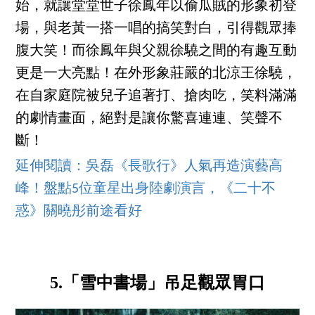
始，就讓堂堂世子徐鳳年以偷瓜賊的形象初登
場，與老黃一搭一唱的搞笑對白，引得觀眾捧
腹大笑！而徐鳳年與父親徐驍之間的有趣互動
更是一大亮點！在外形象莊嚴的北涼王徐驍，
在自家庭院被兒子追著打、搶肉吃，笑料滿滿
的劇情畫面，絕對是讓你驚喜連連、笑聲不
斷！
延伸閱讀：吳磊《長歌行》人氣再造演藝高
峰！盤點5位童星出身陸劇演言，《二十不
惑》關曉彤前途看好
5.「雪中書場」吊足觀眾胃口