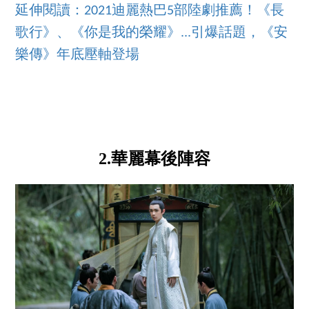
延伸閱讀：2021迪麗熱巴5部陸劇推薦！《長
歌行》、《你是我的榮耀》...引爆話題，《安
樂傳》年底壓軸登場
2.華麗幕後陣容