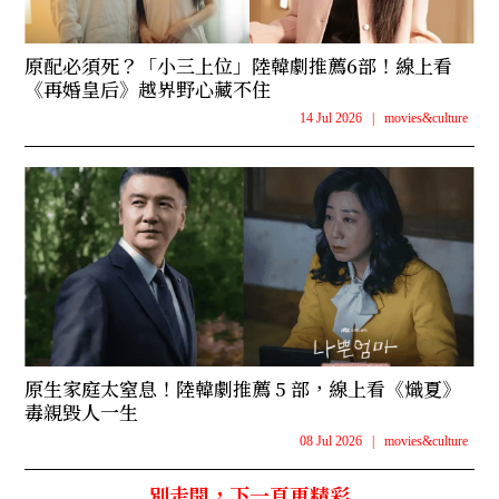
原配必須死？「小三上位」陸韓劇推薦6部！線上看
《再婚皇后》越界野心藏不住
14 Jul 2026
|
movies&culture
原生家庭太窒息！陸韓劇推薦 5 部，線上看《熾夏》
毒親毀人一生
08 Jul 2026
|
movies&culture
別走開，下一頁更精彩