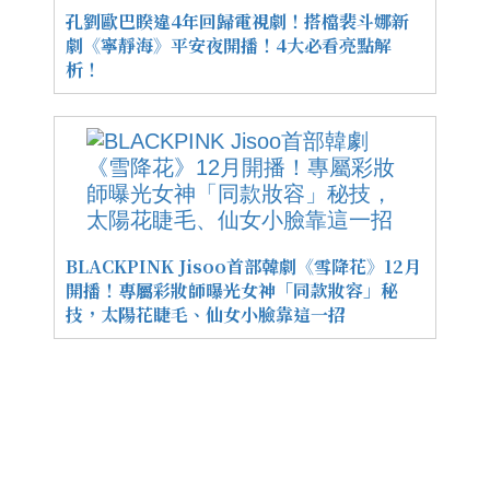
孔劉歐巴睽違4年回歸電視劇！搭檔裴斗娜新
劇《寧靜海》平安夜開播！4大必看亮點解
析！
BLACKPINK Jisoo首部韓劇《雪降花》12月
開播！專屬彩妝師曝光女神「同款妝容」秘
技，太陽花睫毛、仙女小臉靠這一招