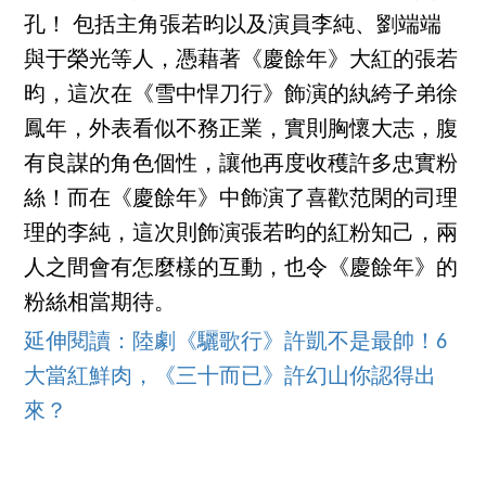
孔！ 包括主角張若昀以及演員李純、劉端端
與于榮光等人，憑藉著《慶餘年》大紅的張若
昀，這次在《雪中悍刀行》飾演的紈絝子弟徐
鳳年，外表看似不務正業，實則胸懷大志，腹
有良謀的角色個性，讓他再度收穫許多忠實粉
絲！而在《慶餘年》中飾演了喜歡范閑的司理
理的李純，這次則飾演張若昀的紅粉知己，兩
人之間會有怎麼樣的互動，也令《慶餘年》的
粉絲相當期待。
延伸閱讀：陸劇《驪歌行》許凱不是最帥！6
大當紅鮮肉，《三十而已》許幻山你認得出
來？