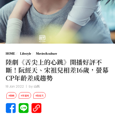
HOME
Lifestyle
Movies&culture
陸劇《舌尖上的心跳》開播好評不
斷！阮經天、宋祖兒相差16歲，螢幕
CP年齡差成趨勢
18 Jan 2022
|
by
山抓
#陸劇
#宋祖兒
#阮經天