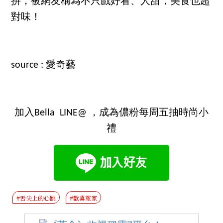
拚，被網友稱為不只戲好看、人甜，美食也超
對味！
source : 愛奇藝
加入Bella LINE@ ，成為儂粉每周五抽時尚小
禮
#舌尖上的心跳
#歡喜冤家