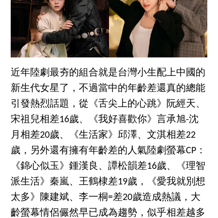
近年陸劇最夯的組合就是台灣小生配上中國的
新生代女星了，不過當中的年齡差還真的總能
引發熱烈話題，從《舌尖上的心跳》阮經天、
宋祖兒相差16歲、《我好喜歡你》言承旭-沈
月相差20歲、《生活家》邱澤、文淇相差22
歲，另外還有擁有年齡差的人氣陸劇螢幕CP：
《錦心似玉》鍾漢良、譚松韻差16歲、《理智
派生活》秦嵐、王鶴棣差19歲，《愛我就別想
太多》陳建斌、李一桐=差20歲造成熱議，大
齡螢幕情侶儼然早已成為趨勢，似乎相差越多