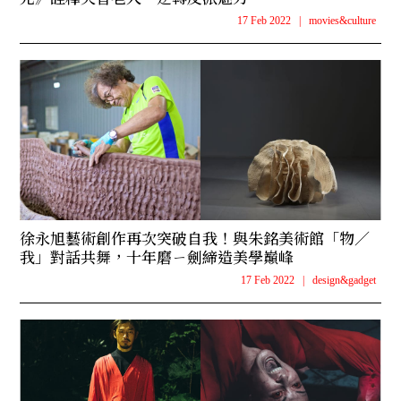
17 Feb 2022
|
movies&culture
徐永旭藝術創作再次突破自我！與朱銘美術館「物／
我」對話共舞，十年磨ㄧ劍締造美學巔峰
17 Feb 2022
|
design&gadget