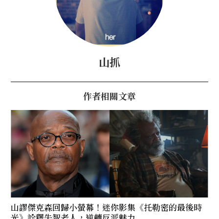
山抓
作者相關文章
山謬傑克森回歸小螢幕！迷你影集《托勒密的最後時
光》詮釋失智老人，逆轉反派魅力