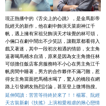
現正熱播中的《舌尖上的心跳》，是金馬影帝
阮經天的新作，他在劇中飾演天菜廚神江千
帆，遇上擁有宋祖兒飾演天才味覺的林可頌，
小倆口在劇中鬧出不少笑話，讓觀眾都看得入
戲又著迷，其中一段初次相遇的情節，女主角
逼著喝馬桶水自清，原來是因為女主角擔任林
可頌擔任飯店客房服務時不小心在男主角江千
帆房間中睡著，男方的合作夥伴不滿刁難，惹
得女主角當面把馬桶水喝了，驚人的橋段在網
路上引發網友熱烈討論，甚至登上微博熱搜。
延伸閱讀：苦苦等待終於來了！！楊冪、阮經
天古裝新劇《扶搖》上演相愛相虐的揪心戀情