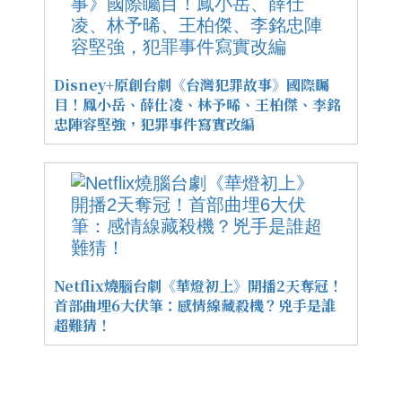
Disney+原創台劇《台灣犯罪故事》國際矚
目！鳳小岳、薛仕凌、林予晞、王柏傑、李銘
忠陣容堅強，犯罪事件寫實改編
Netflix燒腦台劇《華燈初上》開播2天奪冠！
首部曲埋6大伏筆：感情線藏殺機？兇手是誰
超難猜！