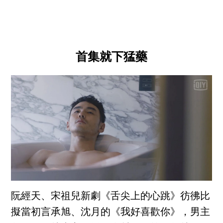
首集就下猛藥
阮經天、宋祖兒新劇《舌尖上的心跳》彷彿比
擬當初言承旭、沈月的《我好喜歡你》，男主