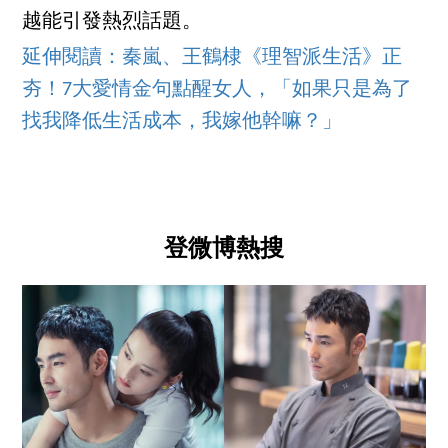
越能引發熱烈話題。
延伸閱讀：秦嵐、王鶴棣《理智派生活》正
夯！7大愛情金句點醒女人，「如果只是為了
找我降低生活成本，我嫁他幹嘛？」
登微博熱搜