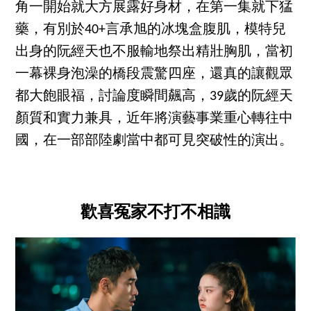
角一開始就大方展露好身材，在第一集就下猛
藥，有別於40+言承旭的冰塊盒腹肌，模特兒
出身的阮經天也不服輸地祭出精壯胸肌，當初
一幕裸身泡澡的橋段震驚四座，還真的讓觀眾
都大飽眼福，討論度瞬間飆高，39歲的阮經天
顏質和實力兼具，近年將演藝事業重心轉往中
國，在一部部陸劇當中都可見突破性的演出。
歡喜冤家不打不相識