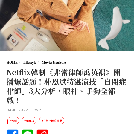
HOME
Lifestyle
Movies&culture
Netflix韓劇《非常律師禹英禑》開
播爆話題！朴恩斌精湛演技「自閉症
律師」3大分析，眼神、手勢全都
戲！
04 Jul 2022
|
by
Yui
#韓劇
#Netflix
#非常律師禹英禑