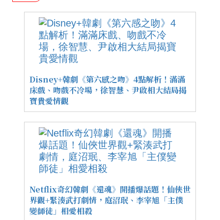
Disney+韓劇《第六感之吻》4點解析！滿滿
床戲、吻戲不冷場，徐智慧、尹啟相大結局揭
寶貴愛情觀
Netflix奇幻韓劇《還魂》開播爆話題！仙俠世
界觀+緊湊武打劇情，庭沼珉、李宰旭「主僕
變師徒」相愛相殺