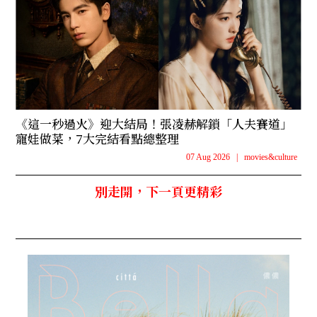
《這一秒過火》迎大結局！張凌赫解鎖「人夫賽道」
寵娃做菜，7大完結看點總整理
07 Aug 2026
|
movies&culture
別走開，下一頁更精彩