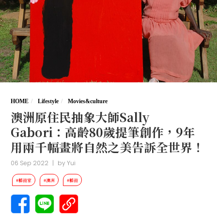
HOME
Lifestyle
Movies&culture
澳洲原住民抽象大師Sally
Gabori：高齡80歲提筆創作，9年
用兩千幅畫將自然之美告訴全世界！
06 Sep 2022
|
by
Yui
#藝術家
#澳洲
#藝術