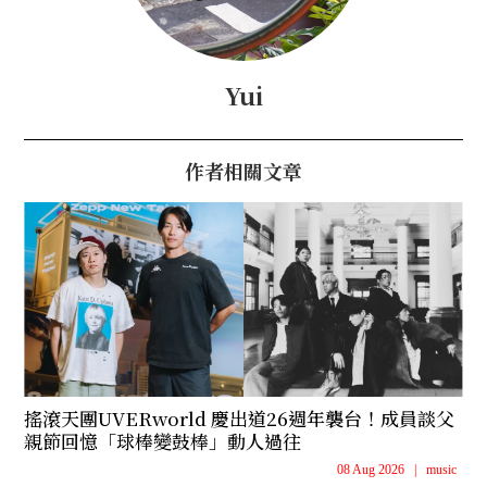
Yui
作者相關文章
搖滾天團UVERworld 慶出道26週年襲台！成員談父
親節回憶「球棒變鼓棒」動人過往
08 Aug 2026
|
music