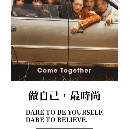
做自己，最時尚
DARE TO BE YOURSELF.
DARE TO BELIEVE.