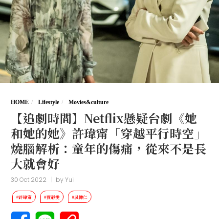
HOME
Lifestyle
Movies&culture
【追劇時間】Netflix懸疑台劇《她
和她的她》許瑋甯「穿越平行時空」
燒腦解析：童年的傷痛，從來不是長
大就會好
30 Oct 2022
|
by
Yui
#許瑋甯
#賈靜雯
#吳慷仁