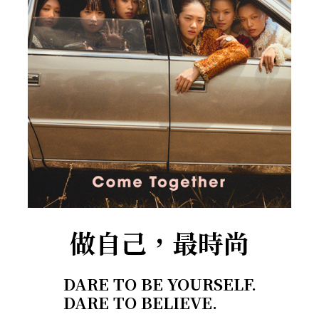
做自己，最時尚
DARE TO BE YOURSELF.
DARE TO BELIEVE.