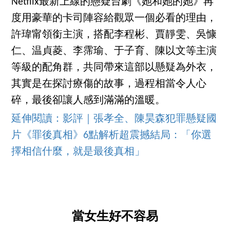
Netflix最新上線的懸疑台劇《她和她的她》再
度用豪華的卡司陣容給觀眾一個必看的理由，
許瑋甯領銜主演，搭配李程彬、賈靜雯、吳慷
仁、温貞菱、李霈瑜、于子育、陳以文等主演
等級的配角群，共同帶來這部以懸疑為外衣，
其實是在探討療傷的故事，過程相當令人心
碎，最後卻讓人感到滿滿的溫暖。
延伸閱讀：影評｜張孝全、陳昊森犯罪懸疑國
片《罪後真相》6點解析超震撼結局：「你選
擇相信什麼，就是最後真相」
當女生好不容易