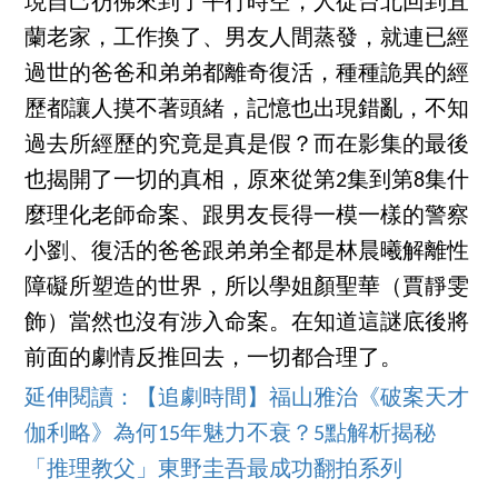
現自己彷彿來到了平行時空，人從台北回到宜
蘭老家，工作換了、男友人間蒸發，就連已經
過世的爸爸和弟弟都離奇復活，種種詭異的經
歷都讓人摸不著頭緒，記憶也出現錯亂，不知
過去所經歷的究竟是真是假？而在影集的最後
也揭開了一切的真相，原來從第2集到第8集什
麼理化老師命案、跟男友長得一模一樣的警察
小劉、復活的爸爸跟弟弟全都是林晨曦解離性
障礙所塑造的世界，所以學姐顏聖華（賈靜雯
飾）當然也沒有涉入命案。在知道這謎底後將
前面的劇情反推回去，一切都合理了。
延伸閱讀：【追劇時間】福山雅治《破案天才
伽利略》為何15年魅力不衰？5點解析揭秘
「推理教父」東野圭吾最成功翻拍系列