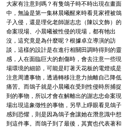
大家有注意到嗎？有隻鴿子時不時出現在畫面
中，無論是第一集林晨曦醒來時看見家裡被鴿
子入侵，還是理化老師謝志忠（陳以文飾）的
命案現場、小晨曦被性侵的現場，都有牠出
沒，這究竟是為什麼呢？根據卓立導演的訪
談，這樣的設計是在進行相關田調時得到的靈
感，人在面臨巨大的創傷時，會去注意一些現
場環境的細節，可能是盯著天花板的電燈或是
注意周遭事物，透過轉移注意力抽離自己降低
痛苦。而鴿子就是小晨曦在受到性侵時所捕捉
到的事物，所以才會在解離出的謝志忠命案現
場出現這象徵性的事物，另早上睜眼看見鴿子
感到恐懼，則是因為鴿子會讓她在潛意識中想
到這件事。而鴿子到了最後，其實也代表著和