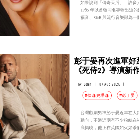
如果說到「傳奇天后」，許多人會立
1985 年以首張同名專輯出
福音、R&B 與流行音樂融為
步改寫全球流行音樂史，而 8 
人生。
彭于晏再次進軍好
《死侍2》導演新
by
John
|
07 Aug 2026
|
#傑森史塔森
#彭于晏
台灣戲劇男神彭于晏近年在大
動向，不過近期有不少粉絲在
底揭曉，他正在英國如火如荼
奇執導的新電影《傑森史塔森