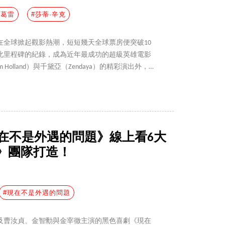
・葛雷
#莎蒂·辛克
在全球掀起觀影熱潮，短短幾天全球票房便突破10
此里程碑的紀錄，成為近年最成功的超級英雄電影
Holland）與千黛亞（Zendaya）的精彩演出外，新
adie Sink）也成為觀眾熱烈討論的焦點，以下透過 7
生代好萊塢女神。
現在不是外遇的問題》線上看6大
》團隊打造！
#現在不是外遇的問題
及曹汝貞、金智勳與金宰徹主演的黑色喜劇《現在