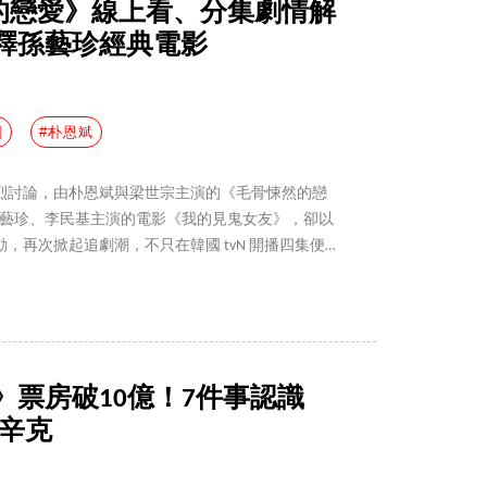
悚然的戀愛》線上看、分集劇情解
釋孫藝珍經典電影
劇
#朴恩斌
烈討論，由朴恩斌與梁世宗主演的《毛骨悚然的戀
年由孫藝珍、李民基主演的電影《我的見鬼女友》，卻以
，再次掀起追劇潮，不只在韓國 tvN 開播四集便
登上 Netflix 後也在台韓等多地登上節目排行榜冠
情帶大家一次看。
》票房破10億！7件事認識
·辛克