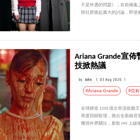
不是外遇的問題》，在前兩集上線後
韓社群掀起廣大的討論，即使
緊張的劇情，以及讓人無法預測
個精彩亮點，推大家快速入坑
Ariana Gran
技掀熱議
by
John
|
03 Aug 2026
|
#Ariana Grande
#亞
全球締造 1250 億次串流收聽天
再度回歸歌壇，推出全新錄音室
獲得外界關注，新歌 MV 上
也同步宣布將於巡演結束後暫
粉絲感到不捨。