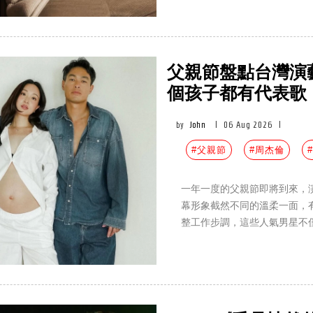
父親節盤點台灣演藝
個孩子都有代表歌
by
John
|
06 Aug 2026
|
#父親節
#周杰倫
一年一度的父親節即將到來，
幕形象截然不同的溫柔一面，
整工作步調，這些人氣男星不
育兒日常與感情故事同樣備受關
神奶爸代表。