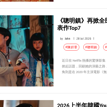
《聰明鎮》再掀全
表作Top7
by
John
|
28 Jul 2026
|
#陳姸霏
#聰明鎮
#
近日在 Netflix 熱播的
掀起話題，回顧她的演藝之路
角則是在 2020 年主演電影
屆金馬獎最佳新演員，之後她也
部必看代表作，你不能錯過。
2026上半年韓國Y