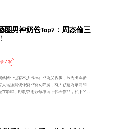
圈男神奶爸Top7：周杰倫三
！
#楊祐寧
演藝圈中也有不少男神在成為父親後，展現出與螢
有人從瀟灑偶像變成寵女狂魔，有人願意為家庭調
僅在歌唱、戲劇或電影領域留下代表作品，私下的
注，適逢父親節，一起來盤點 7 位台灣演藝圈男