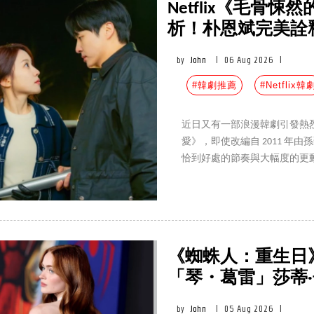
Netflix《毛骨
析！朴恩斌完美詮
by
John
|
06 Aug 2026
|
#韓劇推薦
#Netflix韓
近日又有一部浪漫韓劇引發熱
愛》，即使改編自 2011 
恰到好處的節奏與大幅度的更動
寫下全國平均 5.8% 的高收視，
軍，有哪些精彩亮點、分集劇
《蜘蛛人：重生日
「琴・葛雷」莎蒂
by
John
|
05 Aug 2026
|