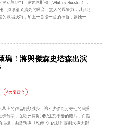
刻想到，惠妮休斯頓（Whitney Houston），
道的她，渾厚卻又清亮的嗓音、驚人的爆發力，以及將
一體的歌唱技巧，加上一首接一首的神曲，讓她一步
月 9 日適逢為惠妮冥誕，一起來顧這位天后的傳奇
萊塢！將與傑森史塔森出演
作
#大衛雷奇
銀幕上的作品明顯減少，讓不少影迷好奇他的演藝
社群分享，在歐洲捕捉到野生彭于晏的照片，而謎
的拍攝，由曾執導《死侍 2》的動作喜劇大導大衛雷
偷了我的腳踏車》！