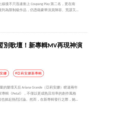
不只迅速衝上 Coupang Play 第二名，更在南
被列為限制級作品，仍憑藉豪華演員陣容、荒謬又
的反轉發展，成為今年的韓劇黑馬，以下整理 7
這部話題之作！
de宣佈暫別歌壇！新專輯MV再現神演
莉安娜
#亞莉安娜新專輯
量的樂壇天后 Ariana Grande（亞莉安娜）睽違兩年
專輯《Petal》，不僅以更成熟且坦率的創作風格
線後也掀起熱烈討論。然而，在新專輯發行之際，她
別歌壇，把重心放回個人生活與影視工作，讓不少