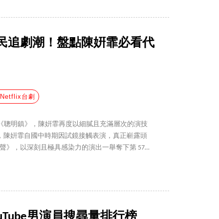
民追劇潮！盤點陳姸霏必看代
Netflix台劇
驚悚影集《聰明鎮》，陳姸霏再度以細膩且充滿層次的演技
，陳姸霏自國中時期因試鏡接觸表演，真正嶄露頭
《無聲》，以深刻且極具感染力的演出一舉奪下第 57
持續挑戰多元題材、不斷突破戲路，關於她的 7
ouTube男演員搜尋量排行榜