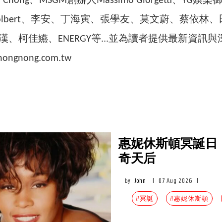
Chong、MSGM創辦人Massimo Giorgetti、YG娛樂
ip Colbert、李安、丁海寅、張學友、莫文蔚、蔡
漢、柯佳嬿、ENERGY等...並為讀者提供最新資訊與深
nongnong.com.tw
惠妮休斯頓冥誕日
奇天后
by
John
|
07 Aug 2026
|
#冥誕
#惠妮休斯頓