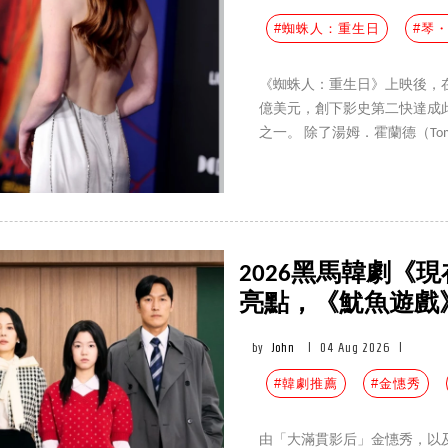
#蜘蛛人：重生日
#琴
《蜘蛛人：重生日》上映後，
億美元，創下影史第二快達成
之一。 除了湯姆．霍蘭德（Tom 
加入的 24 歲演員莎蒂·辛克（S
件事帶大家這位炙手可熱的新
2026黑馬韓劇《
亮點，《魷魚遊戲
by
John
|
04 Aug 2026
|
#韓劇推薦
#金憓秀
由「大滿貫影后」金憓秀，以