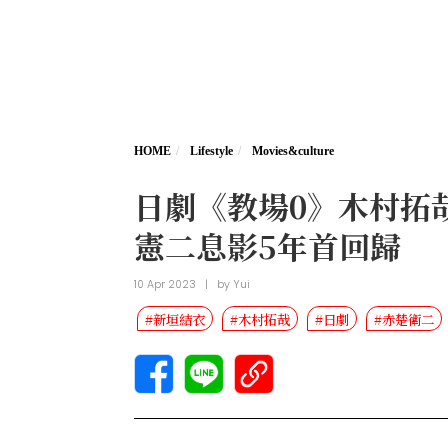
HOME
Lifestyle
Movies&culture
日劇《教場0》木村拓
憲二息影5年首回歸
10 Apr 2023
|
by
Yui
#新垣結衣
#木村拓哉
#日劇
#赤楚衛二