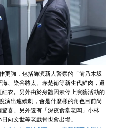
前作更強，包括飾演新人警察的「前乃木坂
匠海、染谷將太、赤楚衛等新生代鮮肉，還
垣結衣。另外由於身體因素停止演藝活動的
再度演出連續劇，會是什麼樣的角色目前尚
個驚喜。另外還有「深夜食堂老闆」小林
小日向文世等老戲骨也會出場。