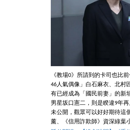
《教場0》所請到的卡司也比
46人氣偶像」白石麻衣、北村
有已經成為「國民前妻」的新
男星坂口憲二，則是睽違9年
未公開，觀眾可以好好期待這
薰、《信用詐欺師》資深綠葉