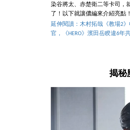
染谷將太、赤楚衛二等卡司，
了！以下就讓儂編來介紹亮點
延伸閱讀：木村拓哉《教場2》收
官，《HERO》濱田岳睽違6年
揭秘