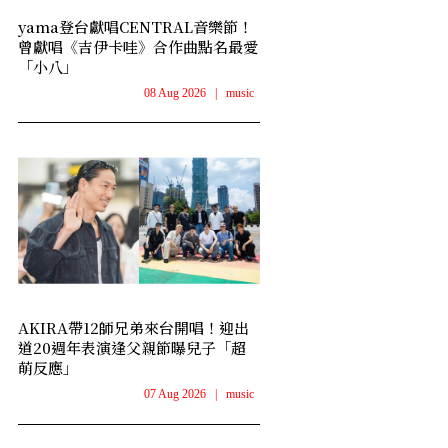
yama登台獻唱CENTRAL音樂節！
曾獻唱《吉伊卡哇》合作曲點名最愛
「小八」
08 Aug 2026
|
music
AKIRA帶12師兄弟來台開唱！迎出
道20週年表演逢父親節曝兒子「超
萌反應」
07 Aug 2026
|
music