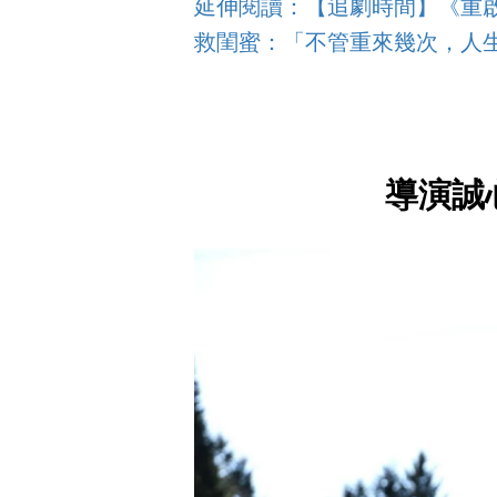
延伸閱讀：【追劇時間】《重
救閨蜜：「不管重來幾次，人
導演誠