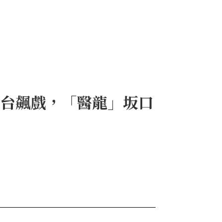
同台飆戲，「醫龍」坂口