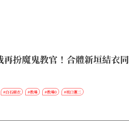
哉再扮魔鬼教官！合體新垣結衣
#白石麻衣
#教場
#教場0
#坂口憲二