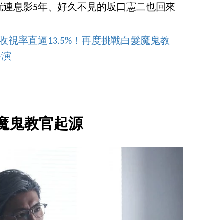
就連息影5年、好久不見的坂口憲二也回來
！
視率直逼13.5%！再度挑戰白髮魔鬼教
共演
魔鬼教官起源