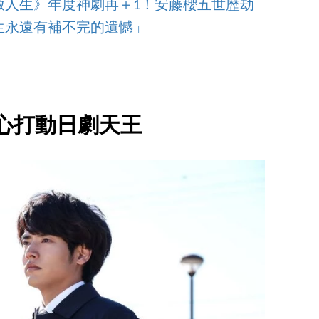
啟人生》年度神劇再＋1！安藤櫻五世歷劫
生永遠有補不完的遺憾」
心打動日劇天王