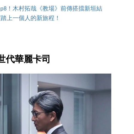
薦Top8！木村拓哉《教場》前傳搭擋新垣結
度踏上一個人的新旅程！
世代華麗卡司