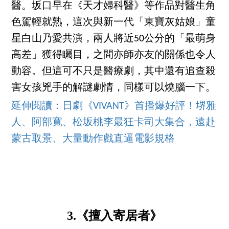
醫。坂口早在《天才婦科醫》等作品對醫生角
色駕輕就熟，這次與新一代「東寶灰姑娘」童
星白山乃愛共演，兩人將近50公分的「最萌身
高差」獲得矚目，之間亦師亦友的關係也令人
動容。但這可不只是醫療劇，其中還有追查殺
害女孩兇手的解謎劇情，同樣可以燒腦一下。
延伸閱讀：日劇《VIVANT》首播爆好評！堺雅
人、阿部寬、松坂桃李最狂卡司大集合，遠赴
蒙古取景、大量動作戲直逼電影規格
3.《擅入寄居者》