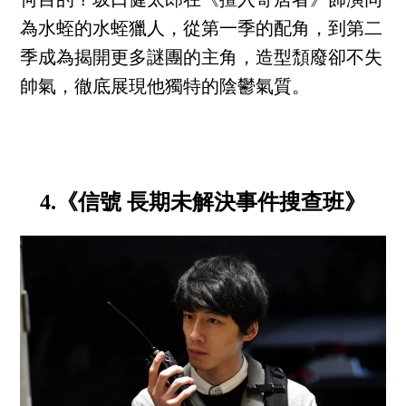
何目的？坂口健太郎在《擅入寄居者》飾演同
為水蛭的水蛭獵人，從第一季的配角，到第二
季成為揭開更多謎團的主角，造型頹廢卻不失
帥氣，徹底展現他獨特的陰鬱氣質。
4.《信號 長期未解決事件搜查班》