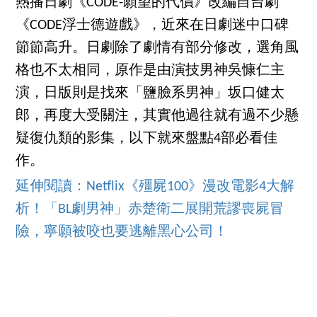
熱播日劇《CODE-願望的代價》改編自台劇
《CODE浮士德遊戲》，近來在日劇迷中口碑
節節高升。日劇除了劇情有部分修改，選角風
格也不太相同，原作是由演技男神吳慷仁主
演，日版則是找來「鹽臉系男神」坂口健太
郎，再度大受關注，其實他過往就有過不少懸
疑復仇類的影集，以下就來盤點4部必看佳
作。
延伸閱讀：Netflix《殭屍100》漫改電影4大解
析！「BL劇男神」赤楚衛二展開荒謬喪屍冒
險，寧願被咬也要逃離黑心公司！