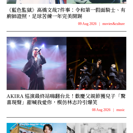
《藍色監獄》高橋文哉7件事：令和第一假面騎士、有
廚師證照，足球苦練一年完美開踢
09 Aug 2026
|
movies&culture
AKIRA 巡演最終站嗨翻台北！歡慶父親節獲兒子「驚
喜現聲」甜喊我愛你，模仿林志玲引爆笑
08 Aug 2026
|
music