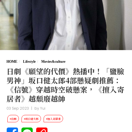
HOME
Lifestyle
Movies&culture
日劇《願望的代價》熱播中！「鹽臉
男神」坂口健太郎4部懸疑劇推薦：
《信號》穿越時空破懸案，《擅入寄
居者》越頹廢越帥
03 Sep 2023
|
by
Yui
#日劇
#坂口健太郎
#擅入寄居者