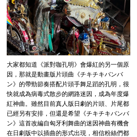
大家都知道《派對咖孔明》會爆紅的另一個原
因，那就是動畫版片頭曲《チキチキバンバ
ン》的帶勁節奏搭配片頭手舞足蹈的孔明，很
快就成為病毒式散步的網路迷因，成為年度爆
紅神曲。雖然目前真人版日劇的片頭、片尾都
已經另有安排，但還是希望《チキチキバンバ
ン》這首改編自匈牙利舞曲的迷因神曲有機會
在日劇版中以插曲的形式出現，相信粉絲們都