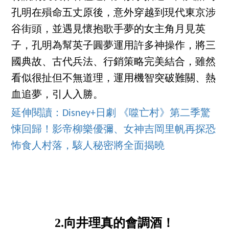
孔明在殞命五丈原後，意外穿越到現代東京涉
谷街頭，並遇見懷抱歌手夢的女主角月見英
子，孔明為幫英子圓夢運用許多神操作，將三
國典故、古代兵法、行銷策略完美結合，雖然
看似很扯但不無道理，運用機智突破難關、熱
血追夢，引人入勝。
延伸閱讀：Disney+日劇 《噬亡村》第二季驚
悚回歸！影帝柳樂優彌、女神吉岡里帆再探恐
怖食人村落，駭人秘密將全面揭曉
2.向井理真的會調酒！