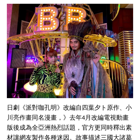
日劇《派對咖孔明》改編自四葉夕ト原作、小
川亮作畫同名漫畫，》去年4月改編電視動畫
版後成為全亞洲熱烈話題，官方更同時釋出素
材讓網友製作各種迷因。故事描述三國大諸葛