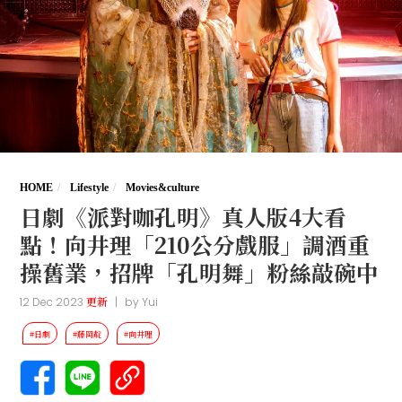
HOME
Lifestyle
Movies&culture
日劇《派對咖孔明》真人版4大看
點！向井理「210公分戲服」調酒重
操舊業，招牌「孔明舞」粉絲敲碗中
12 Dec 2023
更新
|
by
Yui
#日劇
#藤岡靛
#向井理