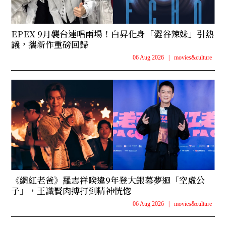
EPEX 9月襲台連唱兩場！白昇化身「澀谷辣妹」引熱
議，攜新作重磅回歸
06 Aug 2026
|
movies&culture
《網紅老爸》羅志祥睽違9年登大銀幕夢迴「空虛公
子」，王識賢肉搏打到精神恍惚
06 Aug 2026
|
movies&culture