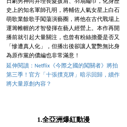
日劇男神向井理長髮披肩、羽扇綸巾，化身歷
史上的知名軍師孔明，將輔佐人氣女星上白石
萌歌業餘歌手闖蕩演藝圈，將他在古代戰場上
運籌帷幄的才智發揮在藝人經營上。本作再開
播前就引起大量關注，也曾有粉絲擔憂是否又
「慘遭真人化」，但播出後卻讓人驚艷無比身
為原作黨的儂編也非常滿意！
延伸閱讀：Netflix《今際之國的闖關者》將拍
第三季！官方「十張撲克牌」暗示回歸，續作
將大量原創內容？
1.全亞洲爆紅動漫