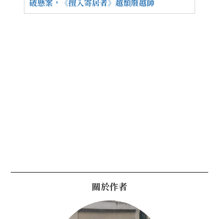
破懸案，《擅入寄居者》越頹廢越帥
關於作者