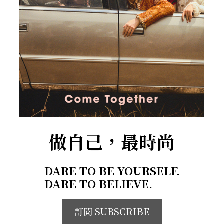
做自己，最時尚
DARE TO BE YOURSELF.
DARE TO BELIEVE.
訂閱 SUBSCRIBE