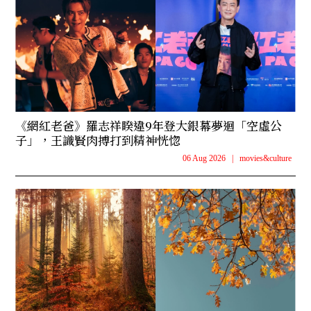
《網紅老爸》羅志祥睽違9年登大銀幕夢迴「空虛公
子」，王識賢肉搏打到精神恍惚
06 Aug 2026
|
movies&culture