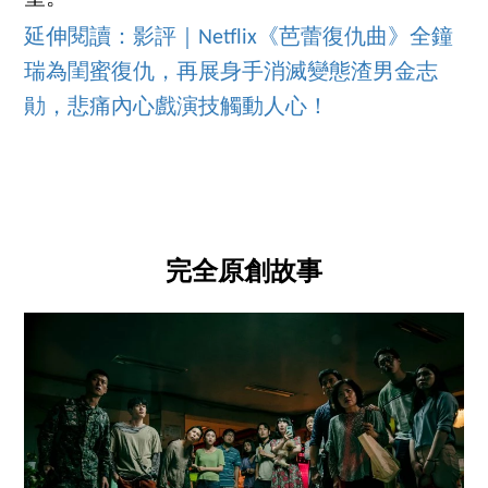
延伸閱讀：影評｜Netflix《芭蕾復仇曲》全鐘
瑞為閨蜜復仇，再展身手消滅變態渣男金志
勛，悲痛內心戲演技觸動人心！
完全原創故事