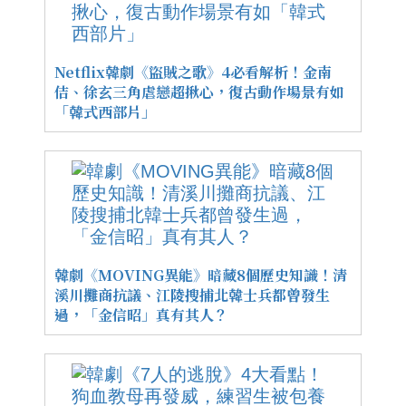
Netflix韓劇《盜賊之歌》4必看解析！金南
佶、徐玄三角虐戀超揪心，復古動作場景有如
「韓式西部片」
韓劇《MOVING異能》暗藏8個歷史知識！清
溪川攤商抗議、江陵搜捕北韓士兵都曾發生
過，「金信昭」真有其人？