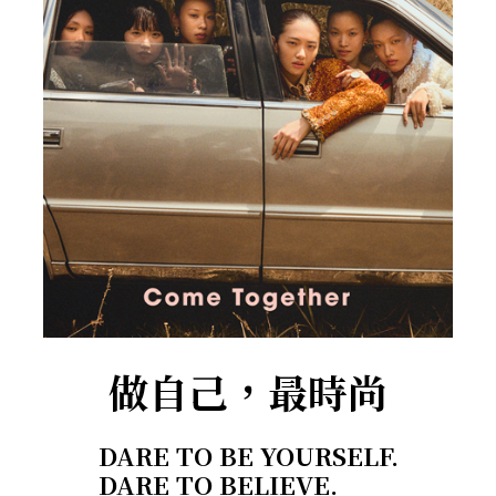
做自己，最時尚
DARE TO BE YOURSELF.
DARE TO BELIEVE.