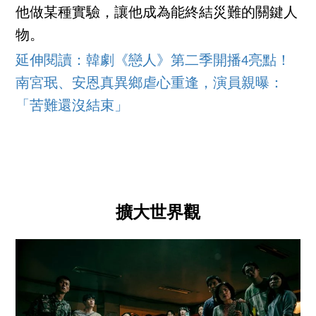
他做某種實驗，讓他成為能終結災難的關鍵人
物。
延伸閱讀：韓劇《戀人》第二季開播4亮點！
南宮珉、安恩真異鄉虐心重逢，演員親曝：
「苦難還沒結束」
擴大世界觀