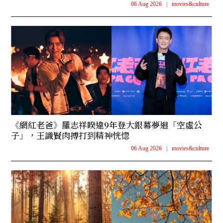
06 Aug 2026
|
movies&culture
《網紅老爸》羅志祥睽違9年登大銀幕夢迴「空虛公
子」，王識賢肉搏打到精神恍惚
06 Aug 2026
|
movies&culture