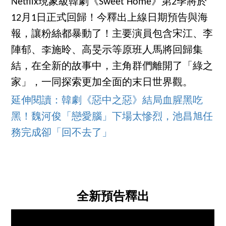
Netflix現象級韓劇《Sweet Home》第2季將於
12月1日正式回歸！今釋出上線日期預告與海
報，讓粉絲都暴動了！主要演員包含宋江、李
陣郁、李施昤、高旻示等原班人馬將回歸集
結，在全新的故事中，主角群們離開了「綠之
家」，一同探索更加全面的末日世界觀。
延伸閱讀：韓劇《惡中之惡》結局血腥黑吃
黑！魏河俊「戀愛腦」下場太慘烈，池昌旭任
務完成卻「回不去了」
全新預告釋出