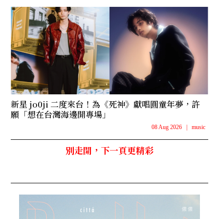
新星 jo0ji 二度來台！為《死神》獻唱圓童年夢，許
願「想在台灣海邊開專場」
08 Aug 2026
|
music
別走開，下一頁更精彩