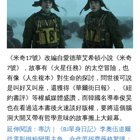
《米奇17號》改編自愛德華艾希頓小說《米奇
7號》，故事有《火星任務》的太空冒險，也
有像《人生複本》對生命的探討，問世後可說
是叫好又叫座，還獲得《華爾街日報》、《紐
約書評》等權威媒體盛讚，而韓國名導奉俊昊
也在看過這本書後火速談好版權，要將這個腦
洞大開又帶有哲學意味的故事搬上大銀幕。
延伸閱讀：專訪｜《BJ單身日記》李奧伍道爾
從電影鐵粉變男主角，合作芮妮齊薇格驚嘆：