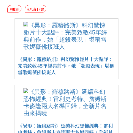
#電影
#米奇17號
《異形：羅穆路斯》科幻驚悚鉅片十大點評：
完美致敬45年經典前作，她「超殺表現」堪稱
雪歌妮薇佛接班人
《異形：羅穆路斯》延續科幻恐怖經典！雷利
史考特、詹姆斯卡麥隆兩大名導回歸，全新片