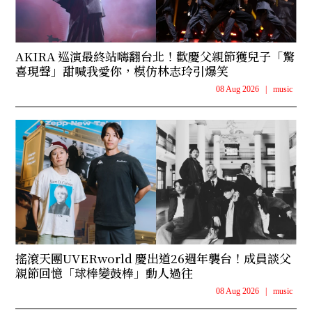
AKIRA 巡演最終站嗨翻台北！歡慶父親節獲兒子「驚
喜現聲」甜喊我愛你，模仿林志玲引爆笑
08 Aug 2026
|
music
搖滾天團UVERworld 慶出道26週年襲台！成員談父
親節回憶「球棒變鼓棒」動人過往
08 Aug 2026
|
music