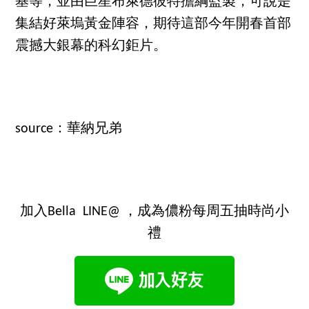
基等，並由巨星布萊德彼特擔綱監製，可說是
集結好萊塢黃金陣容，期待這部今年開春首部
震撼大銀幕的科幻鉅片。
source：華納兄弟
加入Bella LINE@ ，成為儂粉每周五抽時尚小
禮