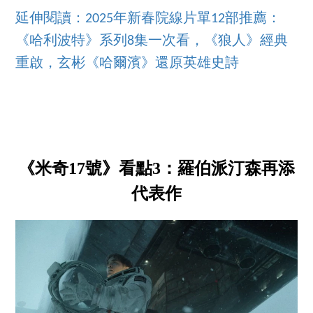
延伸閱讀：2025年新春院線片單12部推薦：
《哈利波特》系列8集一次看，《狼人》經典
重啟，玄彬《哈爾濱》還原英雄史詩
《米奇17號》看點3：羅伯派汀森再添
代表作