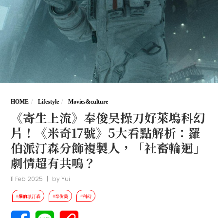
HOME
Lifestyle
Movies&culture
《寄生上流》奉俊昊操刀好萊塢科幻
片！《米奇17號》5大看點解析：羅
伯派汀森分飾複製人，「社畜輪迴」
劇情超有共鳴？
11 Feb 2025
|
by
Yui
#羅伯派汀森
#奉俊昊
#科幻