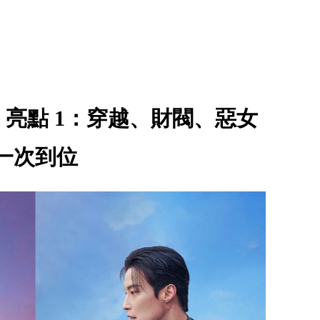
亮點 1：穿越、財閥、惡女
一次到位