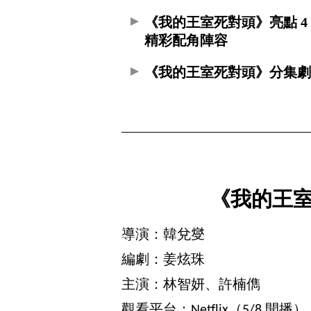
《我的王室死對頭》亮點 4
精彩配角陣容
《我的王室死對頭》分集
《我的王
導演：韓兌燮
編劇：姜炫珠
主演：林智妍、許楠儁
觀看平台：Netflix（5/8 開播）