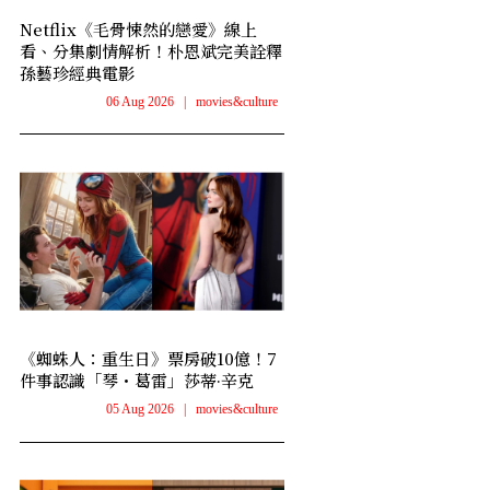
Netflix《毛骨悚然的戀愛》線上
看、分集劇情解析！朴恩斌完美詮釋
孫藝珍經典電影
06 Aug 2026
|
movies&culture
《蜘蛛人：重生日》票房破10億！7
件事認識「琴・葛雷」莎蒂·辛克
05 Aug 2026
|
movies&culture