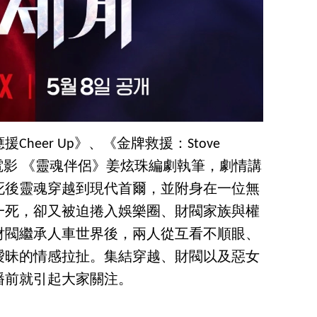
heer Up》、《金牌救援：Stove
，電影 《靈魂伴侶》姜炫珠編劇執筆，劇情講
死後靈魂穿越到現代首爾，並附身在一位無
一死，卻又被迫捲入娛樂圈、財閥家族與權
財閥繼承人車世界後，兩人從互看不順眼、
曖昧的情感拉扯。集結穿越、財閥以及惡女
播前就引起大家關注。