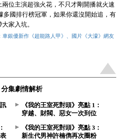
上兩位主演超強火花，不只才剛開播就火速
 上佔據多國排行榜冠軍，如果你還沒開始追，有
帶大家入坑。
Top9：車銀優新作《超能路人甲》、國片《大濛》網友
、分集劇情解析
資訊
《我的王室死對頭》亮點 1：
穿越、財閥、惡女一次到位
：
《我的王室死對頭》亮點 3：
代表
新生代男神許楠儁再次圈粉