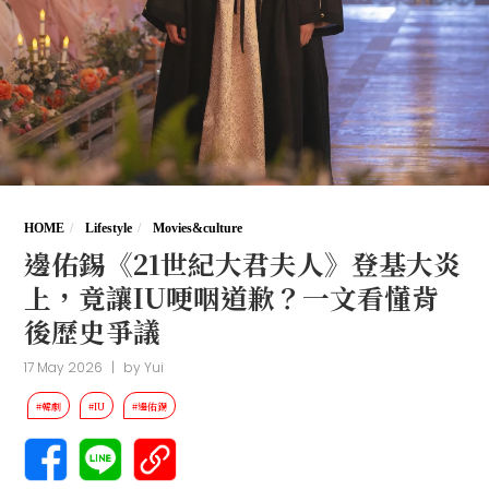
HOME
Lifestyle
Movies&culture
邊佑錫《21世紀大君夫人》登基大炎
上，竟讓IU哽咽道歉？一文看懂背
後歷史爭議
17 May 2026
|
by
Yui
#韓劇
#IU
#邊佑錫