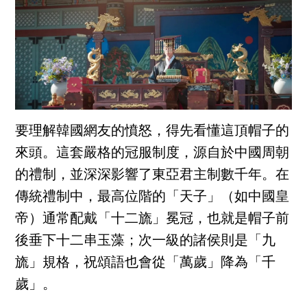
要理解韓國網友的憤怒，得先看懂這頂帽子的
來頭。這套嚴格的冠服制度，源自於中國周朝
的禮制，並深深影響了東亞君主制數千年。在
傳統禮制中，最高位階的「天子」（如中國皇
帝）通常配戴「十二旒」冕冠，也就是帽子前
後垂下十二串玉藻；次一級的諸侯則是「九
旒」規格，祝頌語也會從「萬歲」降為「千
歲」。