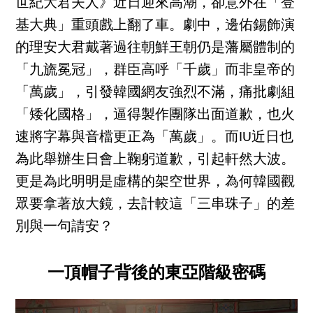
世紀大君夫人》近日迎來高潮，卻意外在「登
基大典」重頭戲上翻了車。劇中，邊佑錫飾演
的理安大君戴著過往朝鮮王朝仍是藩屬體制的
「九旒冕冠」，群臣高呼「千歲」而非皇帝的
「萬歲」，引發韓國網友強烈不滿，痛批劇組
「矮化國格」，逼得製作團隊出面道歉，也火
速將字幕與音檔更正為「萬歲」。而IU近日也
為此舉辦生日會上鞠躬道歉，引起軒然大波。
更是為此明明是虛構的架空世界，為何韓國觀
眾要拿著放大鏡，去計較這「三串珠子」的差
別與一句請安？
一頂帽子背後的東亞階級密碼