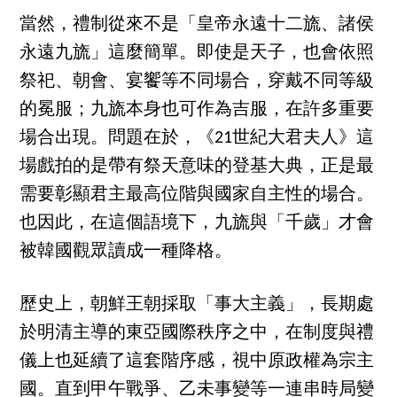
當然，禮制從來不是「皇帝永遠十二旒、諸侯
永遠九旒」這麼簡單。即使是天子，也會依照
祭祀、朝會、宴饗等不同場合，穿戴不同等級
的冕服；九旒本身也可作為吉服，在許多重要
場合出現。問題在於，《21世紀大君夫人》這
場戲拍的是帶有祭天意味的登基大典，正是最
需要彰顯君主最高位階與國家自主性的場合。
也因此，在這個語境下，九旒與「千歲」才會
被韓國觀眾讀成一種降格。
歷史上，朝鮮王朝採取「事大主義」，長期處
於明清主導的東亞國際秩序之中，在制度與禮
儀上也延續了這套階序感，視中原政權為宗主
國。直到甲午戰爭、乙未事變等一連串時局變