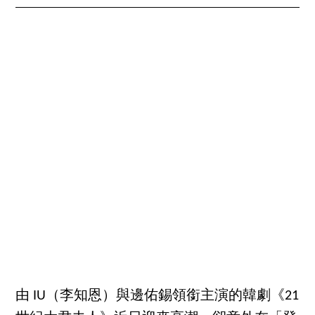
由 IU（李知恩）與邊佑錫領銜主演的韓劇《21