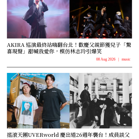
AKIRA 巡演最終站嗨翻台北！歡慶父親節獲兒子「驚
喜現聲」甜喊我愛你，模仿林志玲引爆笑
08 Aug 2026
|
music
搖滾天團UVERworld 慶出道26週年襲台！成員談父