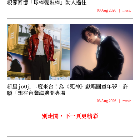
親節回憶「球棒變鼓棒」動人過往
08 Aug 2026
|
music
新星 jo0ji 二度來台！為《死神》獻唱圓童年夢，許
願「想在台灣海邊開專場」
08 Aug 2026
|
music
別走開，下一頁更精彩