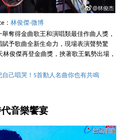
rce：
林俊傑-微博
一舉奪得金曲歌王和演唱類最佳作曲人獎，
唱賦予歌曲全新生命力，現場表演聲勢驚
天林俊傑再登金曲獎，挾著歌王氣勢出場，
把自己唱哭！5首動人名曲你也有共鳴
時代音樂饗宴