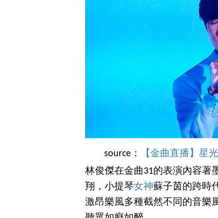
source：
【金曲直播】星光大道及
林俊傑在金曲31的表演內容著
翔，小提琴
女神
蘇子茵的跨時
激昂樂風多種截然不同的音樂
聽眾如癡如醉。