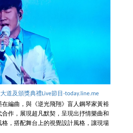
頒獎典禮Live節目-today.line.me
墨在編曲，與《逆光飛翔》盲人鋼琴家黃裕
代合作，展現超凡默契，呈現出抒情樂曲和
風格，搭配舞台上的視覺設計風格，讓現場