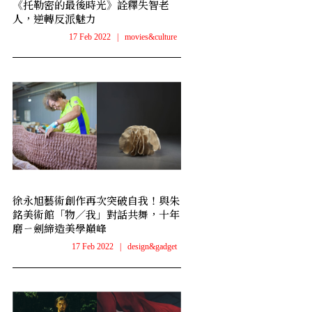
《托勒密的最後時光》詮釋失智老
人，逆轉反派魅力
17 Feb 2022
|
movies&culture
徐永旭藝術創作再次突破自我！與朱
銘美術館「物／我」對話共舞，十年
磨ㄧ劍締造美學巔峰
17 Feb 2022
|
design&gadget