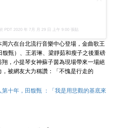
於
PDT 2020 年 7月 月 29 日 上午 9:00
張貼
禮，本周六在台北流行音樂中心登場，金曲歌王
田馥甄）、王若琳、梁靜茹和瘦子之後重磅
裕翔，小提琴女神蘇子茵為現場帶來一場絕
力，被網友大力稱讚：「不愧是行走的
人第十年，田馥甄 ：「我是用悲觀的基底來