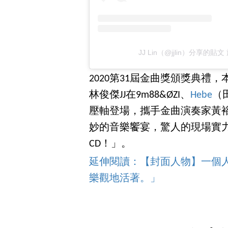
JJ Lin（@jjlin）分享的貼文
2020第31屆金曲獎頒獎典
林俊傑JJ在9m88&ØZI、
Hebe
（
壓軸登場，攜手金曲演奏家黃
妙的音樂饗宴，驚人的現場實
CD！」。
延伸閱讀：【封面人物】一個
樂觀地活著。」