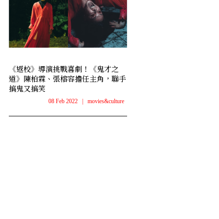
《返校》導演挑戰喜劇！《鬼才之
道》陳柏霖、張榕容擔任主角，聯手
搞鬼又搞笑
08 Feb 2022
|
movies&culture