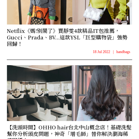
Netflix《媽!別鬧了》賈靜雯4款精品IT包推薦，
Gucci、Prada、BV...這款YSL「巨型購物袋」強勢
回歸！
18 Jul 2022
|
handbags
【洗頭時間】OHHO hair台北中山概念店！基礎洗髮
幫你分析頭皮問題，神奇「增毛師」替你解決瀏海稀