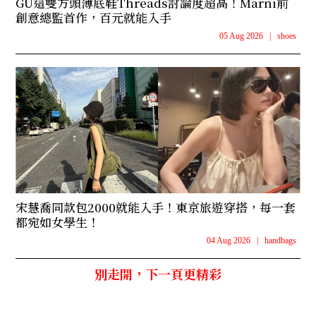
GU這雙方頭薄底鞋Threads討論度超高！Marni前
創意總監首作，百元就能入手
05 Aug 2026
|
shoes
宋慧喬同款包2000就能入手！東京旅遊穿搭，每一套
都宛如女學生！
04 Aug 2026
|
handbags
別走開，下一頁更精彩