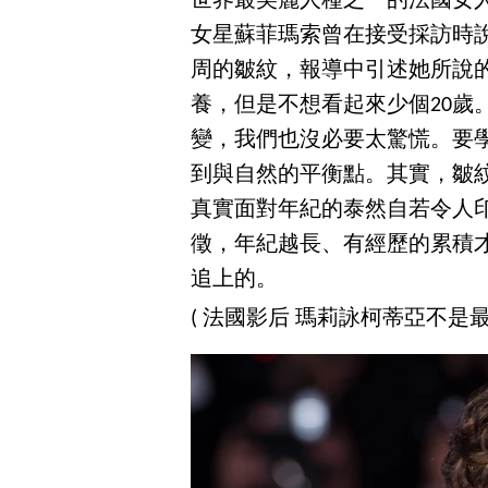
世界最美麗人種之一的法國女
女星蘇菲瑪索曾在接受採訪時
周的皺紋，報導中引述她所說
養，但是不想看起來少個20歲
變，我們也沒必要太驚慌。要
到與自然的平衡點。其實，皺
真實面對年紀的泰然自若令人
徵，年紀越長、有經歷的累積
追上的。
( 法國影后 瑪莉詠柯蒂亞不