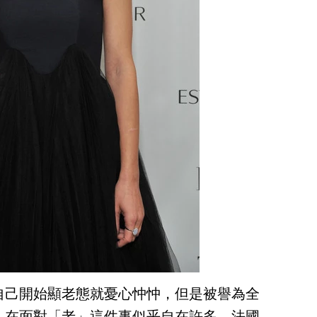
自己開始顯老態就憂心忡忡，但是被譽為全