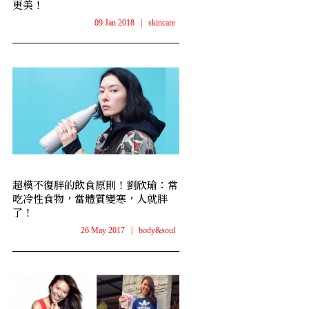
更美！
09 Jan 2018
|
skincare
超模不復胖的飲食原則！劉欣瑜：常
吃冷性食物，當體質變寒，人就胖
了！
26 May 2017
|
body&soul