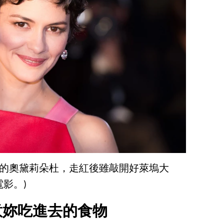
紅的奧黛莉朵杜，走紅後雖敲開好萊塢大
影。)
意妳吃進去的食物