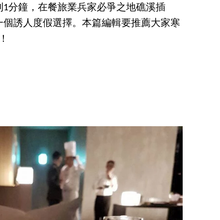
到1分鐘，在餐旅業兵家必爭之地礁溪插
一個誘人度假選擇。本篇編輯要推薦大家寒
！