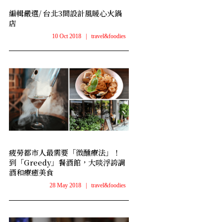
編輯嚴選/ 台北3間設計風暖心火鍋
店
10 Oct 2018
|
travel&foodies
疲勞都市人最需要「微醺療法」！
到「Greedy」餐酒館，大啖浮誇調
酒和療癒美食
28 May 2018
|
travel&foodies