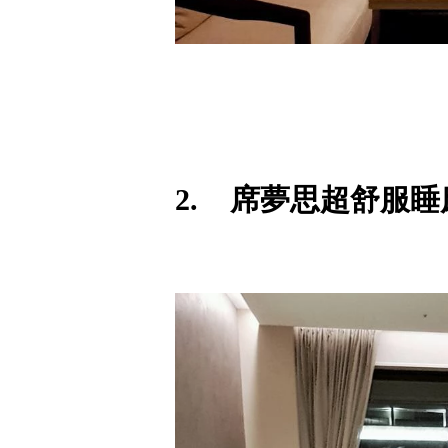
2. 席夢思超舒服睡