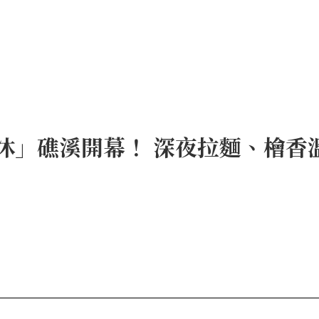
沐」礁溪開幕！ 深夜拉麵、檜香