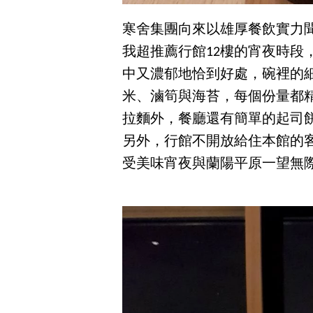
寒舍集團向來以雄厚餐飲實力
我超推薦行館12樓的宵夜時段
中又濃郁地恰到好處，碗裡的
米、滷筍與海苔，每個份量都
拉麵外，餐廳還有簡單的起司
另外，行館不開放給住本館的
受美味宵夜與蘭陽平原一望無