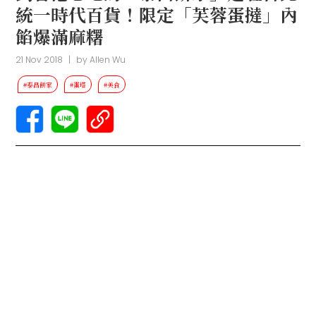
統一時代百貨！限定「芙蓉蛋撻」內
餡爆滿麻糬
21 Nov 2018
|
by
Allen Wu
#泰昌餅家
#蛋塔
#美食