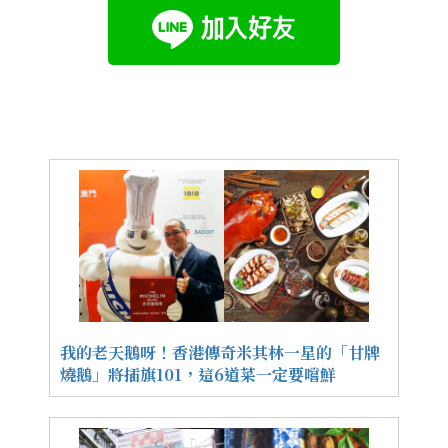
我的老天鵝呀！香港傳奇米其林一星的「甘牌
燒鵝」將插旗101，這6道菜一定要嚐鮮