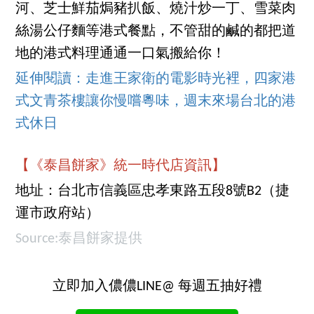
河、芝士鮮茄焗豬扒飯、燒汁炒一丁、雪菜肉
絲湯公仔麵等港式餐點，不管甜的鹹的都把道
地的港式料理通通一口氣搬給你！
延伸閱讀：走進王家衛的電影時光裡，四家港
式文青茶樓讓你慢嚐粵味，週末來場台北的港
式休日
【《泰昌餅家》統一時代店資訊】
地址：台北市信義區忠孝東路五段8號B2（捷
運市政府站）
Source:泰昌餅家提供
立即加入儂儂LINE@ 每週五抽好禮