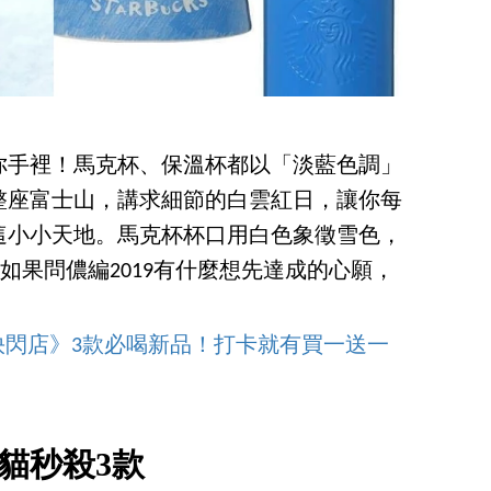
你手裡！馬克杯、保溫杯都以「淡藍色調」
整座富士山，講求細節的白雲紅日，讓你每
這小小天地。馬克杯杯口用白色象徵雪色，
如果問儂編2019有什麼想先達成的心願，
NA快閃店》3款必喝新品！打卡就有買一送一
貓秒殺3款