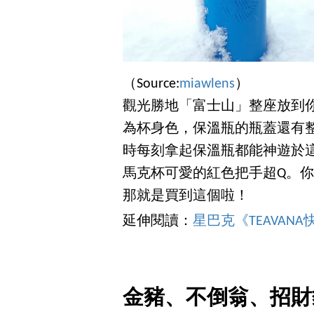
（Source:
miawlens
）
觀光勝地「富士山」整座放到
為杯身色，保溫瓶的瓶蓋還有
時每刻拿起保溫瓶都能神遊於
馬克杯可愛的紅色把手超Q。你
那就是買到這個啦！
延伸閱讀：
星巴克《TEAVA
金豬、不倒翁、招財