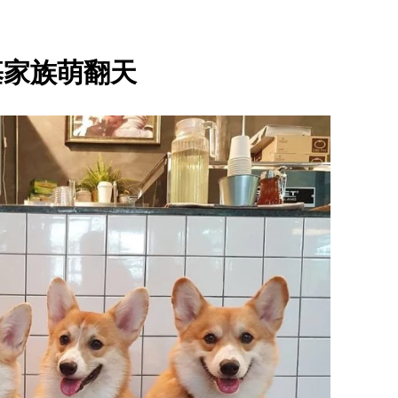
基家族萌翻天