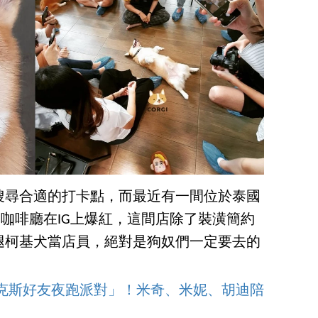
搜尋合適的打卡點，而最近有一間位於泰國
arden》咖啡廳在IG上爆紅，這間店除了裝潢簡約
腿柯基犬當店員，絕對是狗奴們一定要去的
皮克斯好友夜跑派對」！米奇、米妮、胡迪陪