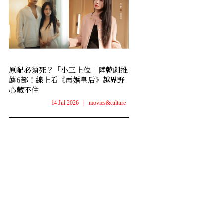
原配必須死？「小三上位」陸韓劇推
薦6部！線上看《再婚皇后》越界野
心藏不住
14 Jul 2026
|
movies&culture