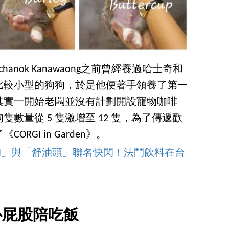
anchanok Kanawaong之前曾經養過哈士奇和
比較小型的狗狗，於是他便著手領養了第一
其實一開始老闆並沒有計劃開設寵物咖啡
數量從 5 隻激增至 12 隻，為了傳遞歡
GI in Garden》。
HI」與「舒油頭」聯名快閃！法鬥飲料在台
心屁股陪吃飯