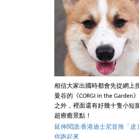
相信大家出國時都會先從網上
曼谷的《CORGI in the G
之外，裡面還有好幾十隻小短
超療癒景點！
延伸閱讀:香港迪士尼首推「
你跑起來