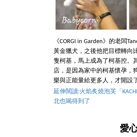
《CORGI in Garden》的老闆T
黃金獵犬，之後他把目標轉向
隻柯基，馬上成為了柯基控。
店，是因為家中的柯基懷孕，狗隻
樂與正能量給更多人，才開設了《COR
延伸閱讀:火焰炙燒泡芙「KAC
北也喝得到了
愛