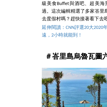
級美食Buffet與酒吧、超
過。這次編輯精選了多家峇里
去度假村嗎？趕快接著看下去
延伸閱讀：CNN評選20大202
遠，2小時就能到！
＃峇里島烏魯瓦圖六善飯店 