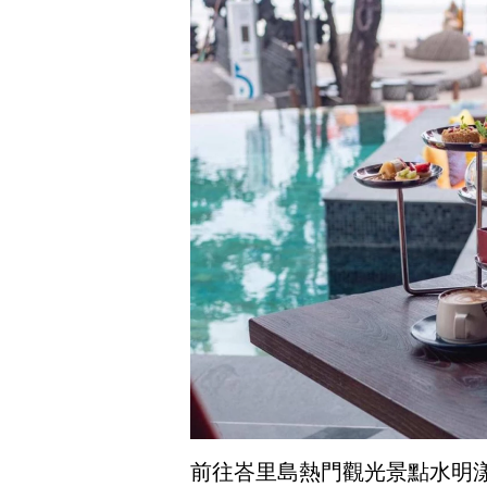
前往峇里島熱門觀光景點水明漾（