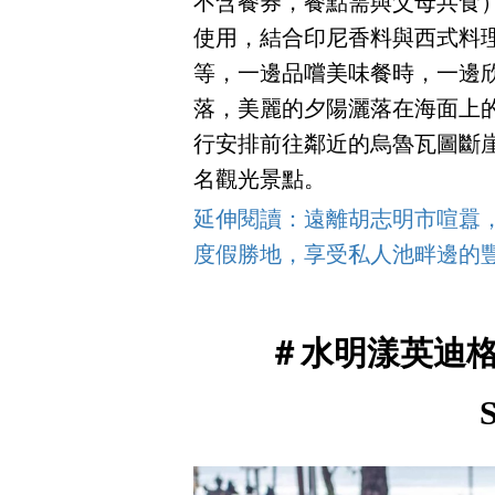
不含餐券，餐點需與父母共食），讓你
使用，結合印尼香料與西式料
等，一邊品嚐美味餐時，一邊
落，美麗的夕陽灑落在海面上
行安排前往鄰近的烏魯瓦圖斷崖廟（P
名觀光景點。
延伸閱讀：遠離胡志明市喧囂，遁入隱
度假勝地，享受私人池畔邊的
＃水明漾英迪格五星