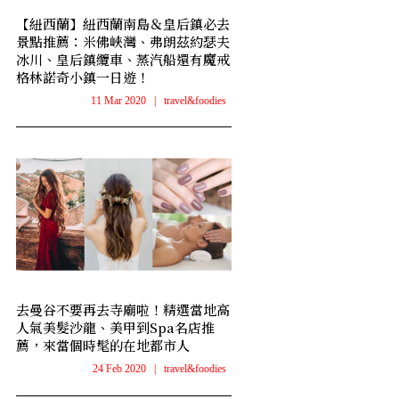
【紐西蘭】紐西蘭南島＆皇后鎮必去
景點推薦：米佛峽灣、弗朗茲約瑟夫
冰川、皇后鎮纜車、蒸汽船還有魔戒
格林諾奇小鎮一日遊！
11 Mar 2020
|
travel&foodies
去曼谷不要再去寺廟啦！精選當地高
人氣美髮沙龍、美甲到Spa名店推
薦，來當個時髦的在地都市人
24 Feb 2020
|
travel&foodies