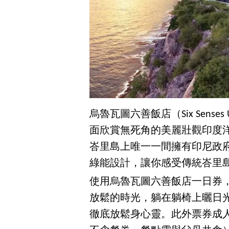
烏魯瓦圖六善飯店（Six Sens
面欣賞無死角的美麗壯觀印度
峇里島上唯一一間擁有印尼政
綠能設計，讓你感受傳統峇里
使用烏魯瓦圖六善飯店一日券，你能
放鬆的時光，躺在躺椅上曬日
徹底放鬆身心靈。此外票券成人票