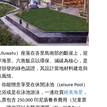
es Uluwatu）座落在峇里島南部的斷崖上，迎
洋海景。六善飯店以環保、減碳為核心，是
府頒發的綠色認證，其設計當地材料建造與
島風情。
愜意享受在休閒泳池（Leisure Pool）
光浴或是在泳池游泳，一邊欣賞
絕美海景
，
包含 250,000 印尼盾餐券費用（兒童票