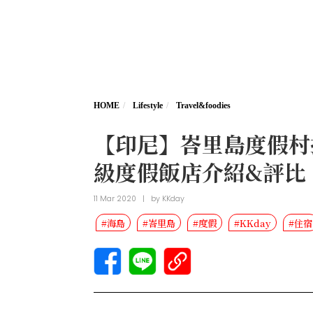
HOME
Lifestyle
Travel&foodies
【印尼】峇里島度假村
級度假飯店介紹&評比
11 Mar 2020
|
by
KKday
#海島
#峇里島
#度假
#KKday
#住宿