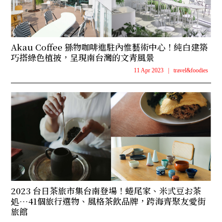
Akau Coffee 猻物咖啡進駐內惟藝術中心！純白建築
巧搭綠色植披，呈現南台灣的文青風景
11 Apr 2023
|
travel&foodies
2023 台日茶旅市集台南登場！蜷尾家、米弎豆お茶
処…41個旅行選物、風格茶飲品牌，跨海齊聚友愛街
旅館