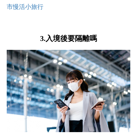
市慢活小旅行
3.入境後要隔離嗎