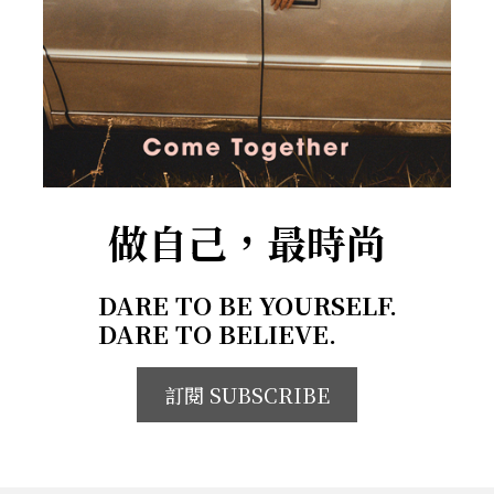
做自己，最時尚
DARE TO BE YOURSELF.
DARE TO BELIEVE.
訂閱 SUBSCRIBE