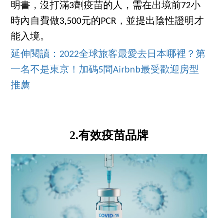
明書，沒打滿3劑疫苗的人，需在出境前72小
時內自費做3,500元的PCR，並提出陰性證明才
能入境。
延伸閱讀：2022全球旅客最愛去日本哪裡？第
一名不是東京！加碼5間Airbnb最受歡迎房型
推薦
2.有效疫苗品牌