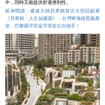
中，同時又能提供舒適便利性。
延伸閱讀：建築大師貝聿銘首次大型回顧展
《貝聿銘：人生如建築》：台灣東海路思義教
堂、巴黎羅浮宮金字塔皆出自他手！