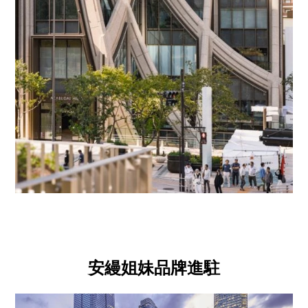
安縵姐妹品牌進駐