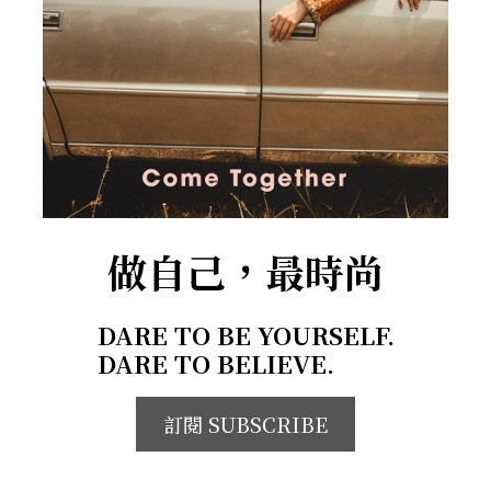
做自己，最時尚
DARE TO BE YOURSELF.
DARE TO BELIEVE.
訂閱 SUBSCRIBE