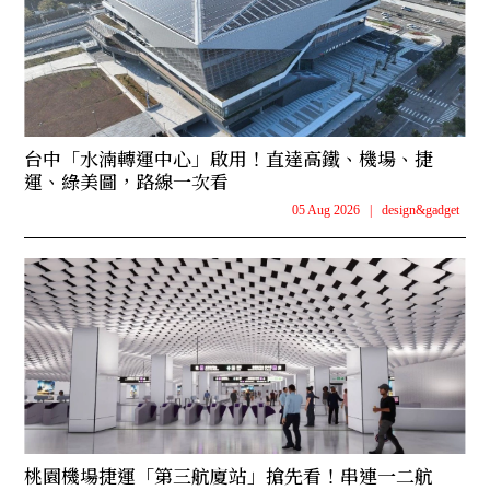
台中「水湳轉運中心」啟用！直達高鐵、機場、捷
運、綠美圖，路線一次看
05 Aug 2026
|
design&gadget
桃園機場捷運「第三航廈站」搶先看！串連一二航