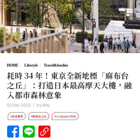
HOME
Lifestyle
Travel&foodies
耗時 34 年！東京全新地標「麻布台
之丘」：打造日本最高摩天大樓，融
入都市森林意象
02 Dec 2023
|
by
Billy
#日本東京
#麻布台之丘
#Azabudai Hills