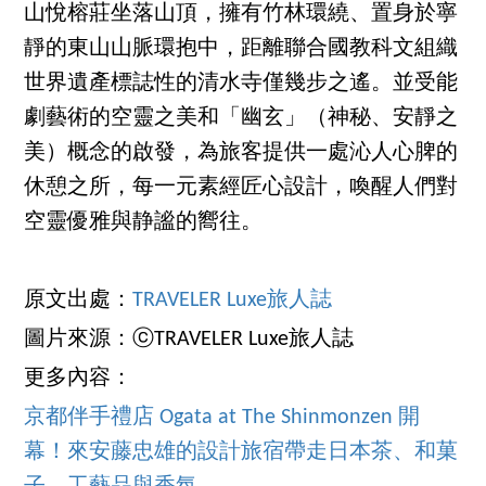
山悅榕莊坐落山頂，擁有竹林環繞、置身於寧
靜的東山山脈環抱中，距離聯合國教科文組織
世界遺產標誌性的清水寺僅幾步之遙。並受能
劇藝術的空靈之美和「幽玄」（神秘、安靜之
美）概念的啟發，為旅客提供一處沁人心脾的
休憩之所，每一元素經匠心設計，喚醒人們對
空靈優雅與静謐的嚮往。
原文出處：
TRAVELER Luxe旅人誌
圖片來源：ⓒTRAVELER Luxe旅人誌
更多內容：
京都伴手禮店 Ogata at The Shinmonzen 開
幕！來安藤忠雄的設計旅宿帶走日本茶、和菓