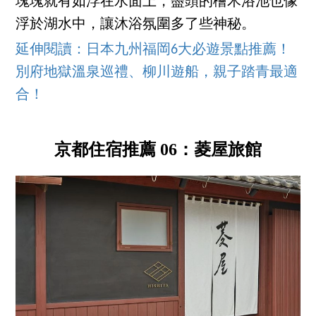
塊塊就有如浮在水面上，盡頭的檜木浴池也像
浮於湖水中，讓沐浴氛圍多了些神秘。
延伸閱讀：日本九州福岡6大必遊景點推薦！
別府地獄溫泉巡禮、柳川遊船，親子踏青最適
合！
京都住宿推薦 06：菱屋旅館