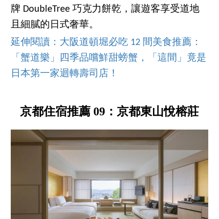
牌 DoubleTree 巧克力餅乾，讓遊客享受道地
且細膩的日式奢華。
延伸閱讀：大阪道頓堀必吃 12 間美食推薦：
「蟹道樂」四季品嚐鮮甜螃蟹，「這間」竟是
日本第一家迴轉壽司店！
京都住宿推薦 09：京都東山悅榕莊