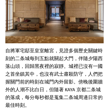
自將軍宅邸至皇室離宮，見證多個歷史關鍵時
刻的二条城每到五點就關起大門，伴隨夕陽西
落山頭，回歸黑夜裡的寂靜。城裡已沒有一國
之首坐鎮其中，也沒有武士肅殺防守，人們把
握關門前的時刻在城門內外留影。傍晚後圍牆
外的人潮不比白日，但隨著 KAYA 京都二条城
的落成，每分每秒都是蒐集二条城周邊日常的
最佳時刻。