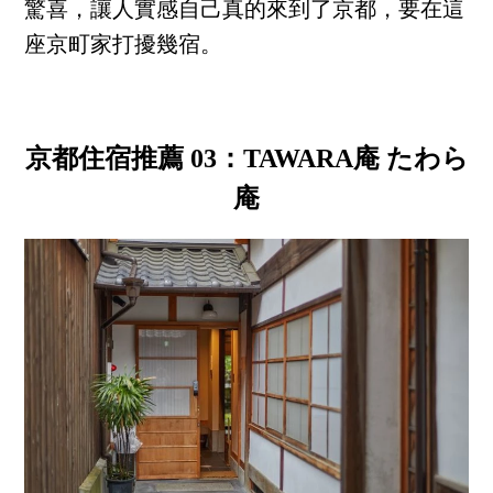
驚喜，讓人實感自己真的來到了京都，要在這
座京町家打擾幾宿。
京都住宿推薦 03：TAWARA庵 たわら
庵