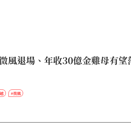
微風退場、年收30億金雞母有望
三越
#微風