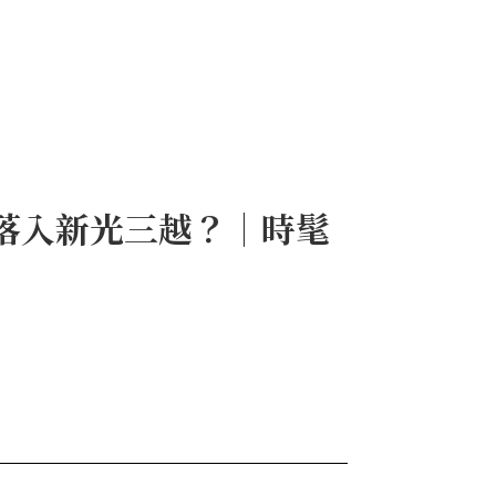
落入新光三越？｜時髦