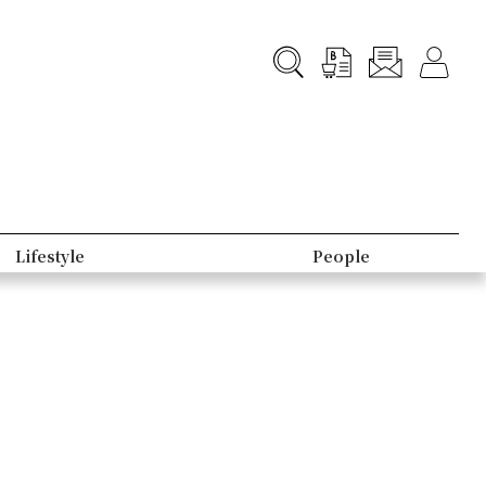
B-Club
Top