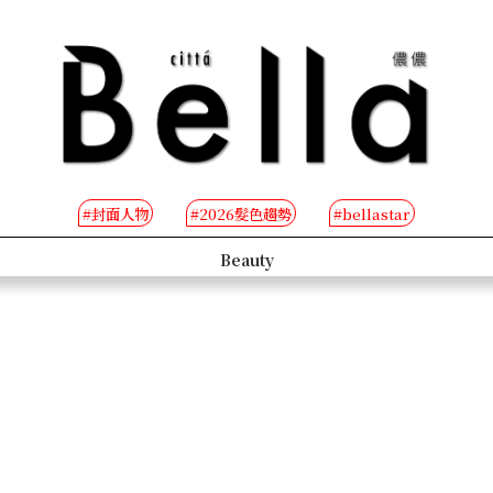
#封面人物
#2026髮色趨勢
#bellastar
People
B-TV