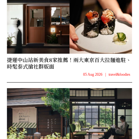
捷運中山站新美食8家推薦！兩大東京百大拉麵進駐、
時髦泰式搶社群版面
05 Aug 2026
|
travel&foodies