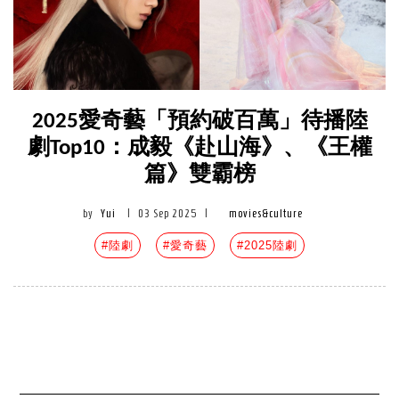
2025愛奇藝「預約破百萬」待播陸
劇Top10：成毅《赴山海》、《王權
篇》雙霸榜
by
Yui
|
03 Sep 2025
|
movies&culture
#陸劇
#愛奇藝
#2025陸劇