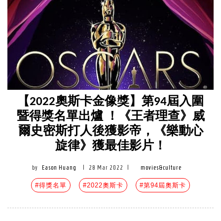
【2022奧斯卡金像獎】第94屆入圍
暨得獎名單出爐 ！《王者理查》威
爾史密斯打人後獲影帝，《樂動心
旋律》獲最佳影片！
by
Eason Huang
|
28 Mar 2022
|
movies&culture
#得獎名單
#2022奧斯卡
#第94屆奧斯卡