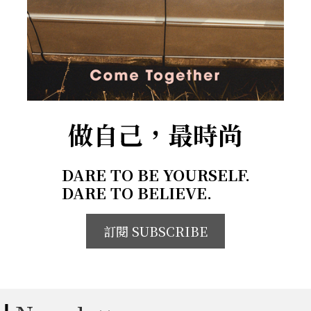
做自己，最時尚
DARE TO BE YOURSELF.
DARE TO BELIEVE.
訂閱 SUBSCRIBE