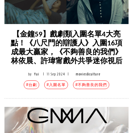
【金鐘59】戲劇類入圍名單4大亮
點！《八尺門的辯護人》入圍16項
成最大贏家，《不夠善良的我們》
林依晨、許瑋甯戲外共爭迷你視后
by
Yui
|
11 Sep 2024
|
movies&culture
#台劇
#入圍名單
#不夠善良的我們