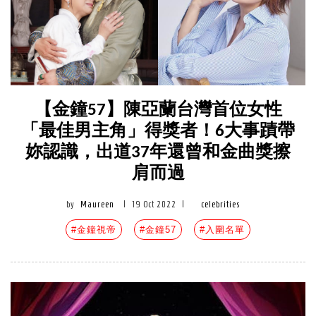
【金鐘57】陳亞蘭台灣首位女性
「最佳男主角」得獎者！6大事蹟帶
妳認識，出道37年還曾和金曲獎擦
肩而過
by
Maureen
|
19 Oct 2022
|
celebrities
#金鐘視帝
#金鐘57
#入圍名單